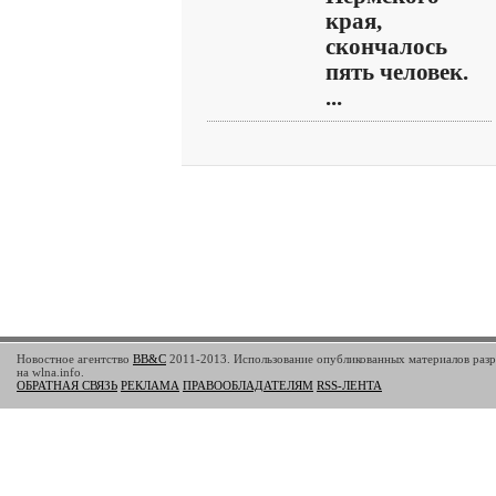
края,
скончалось
пять человек.
...
Новостное агентство
BB&C
2011-2013. Использование опубликованных материалов разр
на wlna.info.
ОБРАТНАЯ СВЯЗЬ
РЕКЛАМА
ПРАВООБЛАДАТЕЛЯМ
RSS-ЛЕНТА