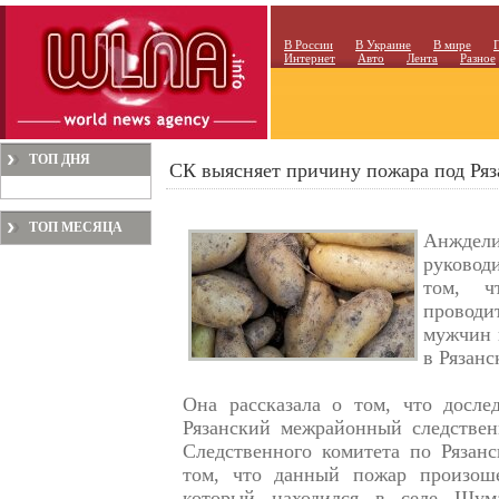
В России
В Украине
В мире
Интернет
Авто
Лента
Разное
ТОП ДНЯ
СК выясняет причину пожара под Ряза
ТОП МЕСЯЦА
Анждел
руковод
том, ч
проводи
мужчин 
в Рязанс
Она рассказала о том, что досле
Рязанский межрайонный следствен
Следственного комитета по Рязанс
том, что данный пожар произош
который находился в селе Шум