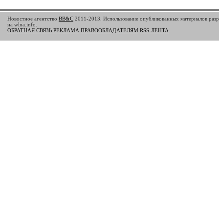
Новостное агентство
BB&C
2011-2013. Использование опубликованных материалов разр
на wlna.info.
ОБРАТНАЯ СВЯЗЬ
РЕКЛАМА
ПРАВООБЛАДАТЕЛЯМ
RSS-ЛЕНТА