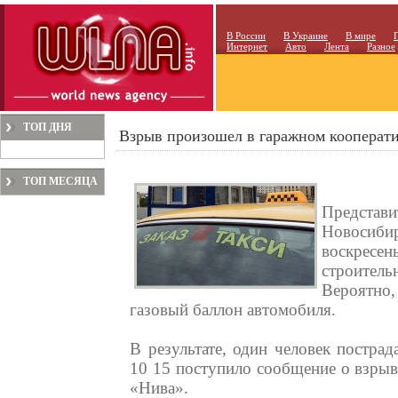
В России
В Украине
В мире
Интернет
Авто
Лента
Разное
ТОП ДНЯ
Взрыв произошел в гаражном кооперат
ТОП МЕСЯЦА
Предст
Новосиби
воскресен
строител
Вероятно
газовый баллон автомобиля.
В результате, один человек постра
10 15 поступило сообщение о взрыв
«Нива».