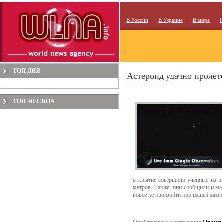
В России
В Украине
В мире
ТОП ДНЯ
Астероид удачно пролет
ТОП МЕСЯЦА
открытие совершили учённые из и
метров. Также, они сообщили и ма
вовсе не произойти при нашей жизн