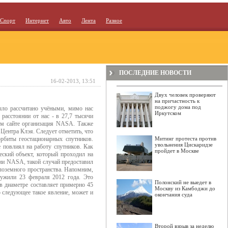
Спорт
Интернет
Авто
Лента
Разное
ПОСЛЕДНИЕ НОВОСТИ
16-02-2013, 13:51
Двух человек проверяют
на причастность к
поджогу дома под
ыло рассчитано учёными, мимо нас
Иркутском
 расстоянии от нас - в 27,7 тысячи
ём сайте организация NASA. Также
Центра Клэя. Следует отметить, что
рбиты геостационарных спутников.
Митинг протеста против
увольнения Цискаридзе
е повлиял на работу спутников. Как
пройдет в Москве
ский объект, который проходил на
ии NASA, такой случай предоставил
лоземного пространства. Напомним,
ружили 23 февраля 2012 года. Это
Полонский не выедет в
в диаметре составляет примерно 45
Москву из Камбоджи до
о следующее такое явление, может и
окончания суда
Второй взрыв за неделю