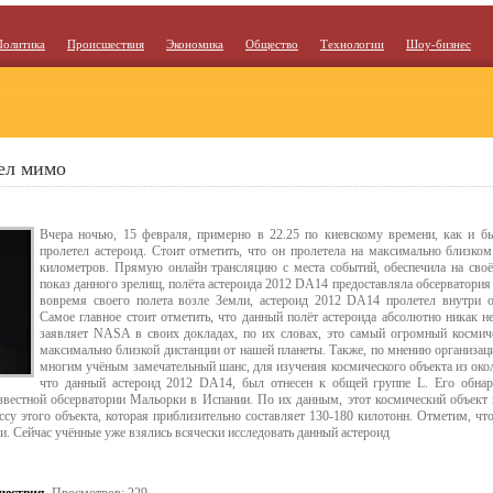
Политика
Происшествия
Экономика
Общество
Технологии
Шоу-бизнес
ел мимо
Вчера ночью, 15 февраля, примерно в 22.25 по киевскому времени, как и б
пролетел астероид. Стоит отметить, что он пролетела на максимально близком
километров. Прямую онлайн трансляцию с места событий, обеспечила на сво
показ данного зрелищ, полёта астероида 2012 DA14 предоставляла обсерватория 
вовремя своего полета возле Земли, астероид 2012 DA14 пролетел внутри о
Самое главное стоит отметить, что данный полёт астероида абсолютно никак н
заявляет NASA в своих докладах, по их словах, это самый огромный космиче
максимально близкой дистанции от нашей планеты. Также, по мнению организац
многим учёным замечательный шанс, для изучения космического объекта из око
что данный астероид 2012 DA14, был отнесен к общей группе L. Его обна
звестной обсерватории Мальорки в Испании. По их данным, этот космический объект 
ссу этого объекта, которая приблизительно составляет 130-180 килотонн. Отметим, чт
и. Сейчас учённые уже взялись всячески исследовать данный астероид