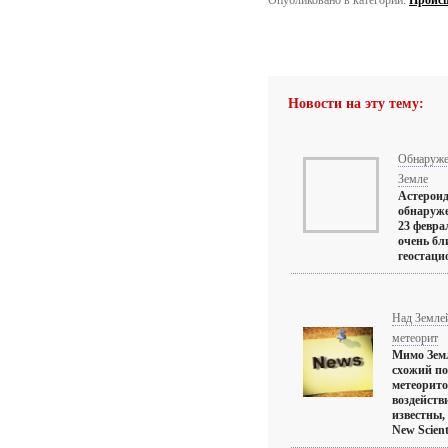
Опубликовано в категории:
Проис
Новости на эту тему:
Обнаружен
Земле
Астероид
обнаруже
23 февра
очень бл
геостаци
Над Землей
метеорит
Мимо Земл
схожий по
метеорито
воздейств
известны,
New Scientis