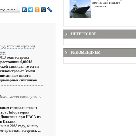
произошел в штате
Луизиана
оделиться…
ИНТЕРЕСНОЕ
оид, который через год
емле
РЕКОМЕНДУЕМ
013 года астероид
 расстоянии 0,00018
ской единицы, то есть в
 километров от Земли.
ние меньше высоты
ционарных спутников. ...
 Земля может столкнуться с
словам специалистов из
нтра Лаборатории
о Движения при НАСА из
 в Италии,
но в 2068 году, в нашу
т врезаться астероид. ...