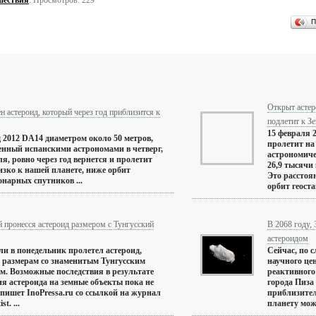
шествия
. Просмотров: 229
П
Открыт астер
 астероид, который через год приблизится к
подлетит к З
15 февраля 2
 2012 DA14 диаметром около 50 метров,
пролетит на
нный испанскими астрономами в четверг,
астрономиче
ля, ровно через год вернется и пролетит
26,9 тысячи
изко к нашей планете, ниже орбит
Это расстоя
онарных спутников ...
орбит геоста
 пронесся астероид размером с Тунгусский
В 2068 году,
астероидом
и в понедельник пролетел астероид,
Сейчас, по 
 размерам со знаменитым Тунгусским
научного це
м. Возможные последствия в результате
реактивног
ия астероида на земные объекты пока не
города Пиза
 пишет InoPressa.ru со ссылкой на журнал
приблизитель
t. ...
планету може