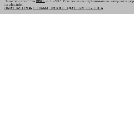
Новостное агентство
BB&C
2011-2013. Использование опубликованных материалов разр
на wlna.info.
ОБРАТНАЯ СВЯЗЬ
РЕКЛАМА
ПРАВООБЛАДАТЕЛЯМ
RSS-ЛЕНТА