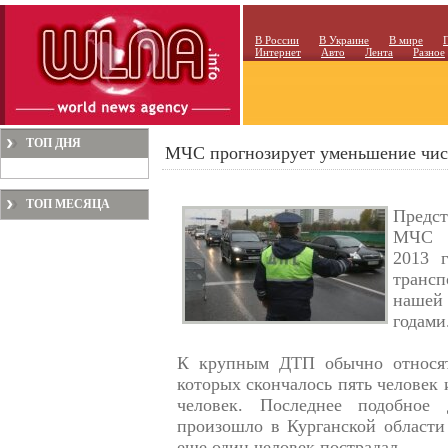
В России
В Украине
В мире
Интернет
Авто
Лента
Разное
ТОП ДНЯ
МЧС прогнозирует уменьшение чи
ТОП МЕСЯЦА
Предс
МЧС с
2013 
трансп
нашей 
годами
К крупным ДТП обычно относят
которых скончалось пять человек 
человек. Последнее подобное 
произошло в Курганской области 
еще один человек пострадал.