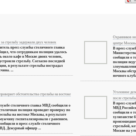
П
Охранников но
за стрельбу задержали двух человек
центре Москв
итель пресс-службы столичного главка
В пресс-служб
щил, что сотрудникам полиции удалось
Министерства
ь около кафе в Москве двоих человек,
сообщили о т
устроили стрельбу. Согласно последней
полиции ведут
ии, в результате стрельбы пострадал
злоумышленни
ина. ...
Москвы обст
ночного клуба.
Уголовное дел
роверяет обстоятельства стрельбы на востоке
после стрельб
В пресс-служб
службе столичного главка МВД сообщили о
МВД Российс
 столичная полиция проводит проверку по
сообщили о то
рельбы на востоке Москвы, в результате
хулиганстве 
мужчину госпитализировали с ранением.
произошедшег
сообщили в пресс-службе столичного
стрельбой, к
ВД. Дежурный офицер ...
Москве на ули