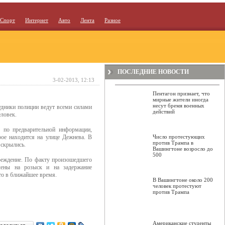
Спорт
Интернет
Авто
Лента
Разное
ПОСЛЕДНИЕ НОВОСТИ
3-02-2013, 12:13
Пентагон признает, что
мирные жители иногда
несут бремя военных
удники полиции ведут всеми силами
действий
еловек.
о по предварительной информации,
рое находится на улице Дежнева. В
Число протестующих
против Трампа в
 скрылись.
Вашингтоне возросло до
500
реждение. По факту произошедшего
лены на розыск и на задержание
то в ближайшее время.
В Вашингтоне около 200
человек протестуют
против Трампа
Американские студенты