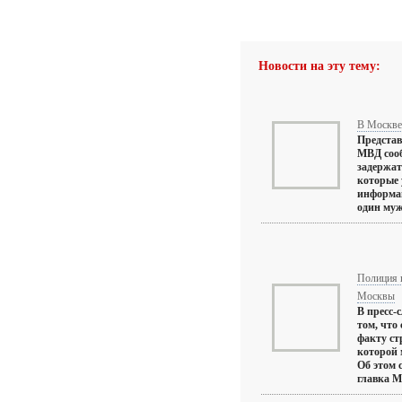
Новости на эту тему:
В Москве 
Представ
МВД сооб
задержат
которые 
информац
один мужч
Полиция п
Москвы
В пресс-
том, что
факту ст
которой 
Об этом 
главка М