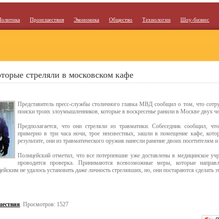
Политика
Происшествия
Экономика
Общество
Технологии
Шоу-бизнес
торые стреляли в московском кафе
Представитель пресс-службы столичного главка МВД сообщил о том, что сотр
поиски троих злоумышленников, которые в воскресенье ранили в Москве двух ч
Предполагается, что они стреляли из травматики. Собеседник сообщил, чт
примерно в три часа ночи, трое неизвестных, зашли в помещение кафе, кото
результате, они из травматического оружия нанесли ранение двоих посетителям и
Полицейский отметил, что все потерпевшие уже доставлены в медицинское уч
проводится проверка. Принимаются всевозможные меры, которые направ
йским не удалось установить даже личность стрелявших, но, они постараются сделать э
шествия
. Просмотров: 1527