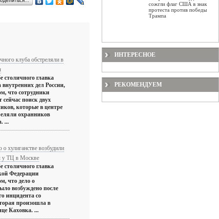
оделиться…
сожгли флаг США в знак
протеста против победы
Трампа
ИНТЕРЕСНОЕ
чного клуба обстреляли в
ы
е столичного главка
РЕКОМЕНДУЕМ
 внутренних дел России,
ом, что сотрудники
 сейчас поиск двух
ков, которые в центре
реляли охранников
 ...
о о хулиганстве возбудили
ы у ТЦ в Москве
е столичного главка
кой Федерации
м, что дело о
было возбуждено после
о инцидента со
оторая произошла в
це Каховка. ...