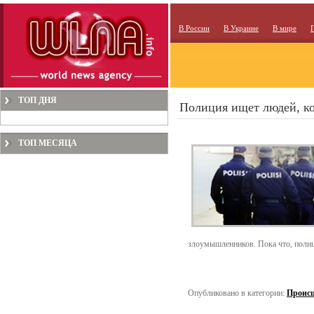
В России
В Украине
В мире
ТОП ДНЯ
Полиция ищет людей, ко
ТОП МЕСЯЦА
злоумышленников. Пока что, полице
Опубликовано в категории:
Проис