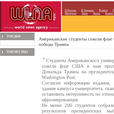
В России
В Украине
В мире
Интернет
Авто
Лента
Разное
ТОП ДНЯ
Американские студенты сожгли флаг
победы Трампа
ТОП МЕСЯЦА
Студенты Американского универ
сожгли флаг США в знак проте
Дональда Трампа на президентск
Washington Post.
Согласно информации издания, 
здания кампуса университета, ска
остановить нетерпимость по отно
афроамериканцев.
Не менее 200 студентов собрали
результатов президентских вы