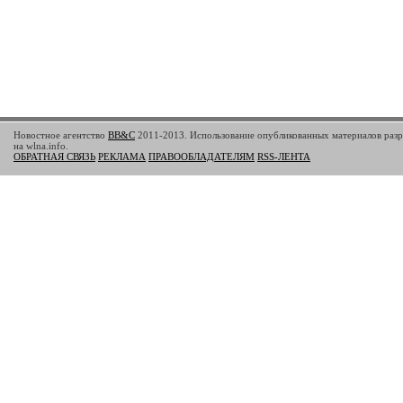
Новостное агентство
BB&C
2011-2013. Использование опубликованных материалов разр
на wlna.info.
ОБРАТНАЯ СВЯЗЬ
РЕКЛАМА
ПРАВООБЛАДАТЕЛЯМ
RSS-ЛЕНТА