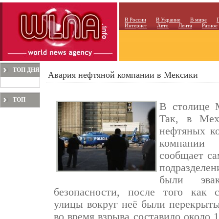
В России
В Украине
В мире
Интернет
Авто
Лента
Разное
ТОП ДНЯ
Авария нефтяной компании в Мексики
ТОП
В столице 
МЕСЯЦА
Так, в Мех
нефтяных к
компании 
сообщает са
подразделен
были эва
безопасности, после того как 
улицы вокруг неё были перекрыт
во время взрыва составило около 1