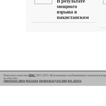
В результате
мощного
взрыва в
пакистанском
Новостное агентство
BB&C
2011-2013. Использование опубликованных материалов разр
на wlna.info.
ОБРАТНАЯ СВЯЗЬ
РЕКЛАМА
ПРАВООБЛАДАТЕЛЯМ
RSS-ЛЕНТА