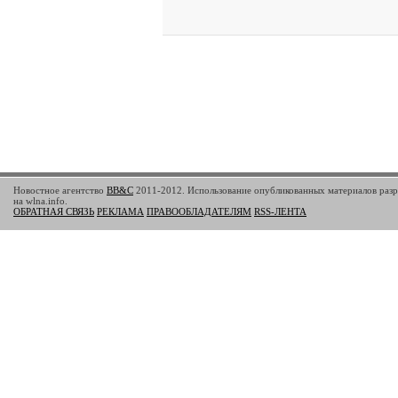
Новостное агентство
BB&C
2011-2012. Использование опубликованных материалов разр
на wlna.info.
ОБРАТНАЯ СВЯЗЬ
РЕКЛАМА
ПРАВООБЛАДАТЕЛЯМ
RSS-ЛЕНТА