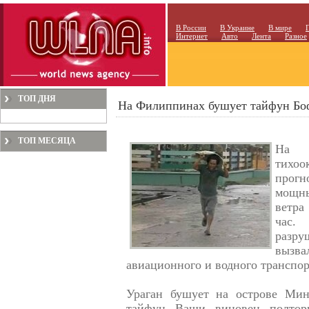
В России
В Украине
В мире
Интернет
Авто
Лента
Разное
ТОП ДНЯ
На Филиппинах бушует тайфун Бо
ТОП МЕСЯЦА
На 
тихоо
прог
мощны
ветра
час.
разру
вызв
авиационного и водного транспор
Ураган бушует на острове Минд
тайфун Ваши виновен полтор