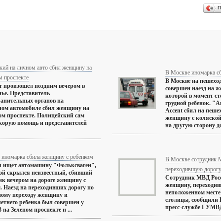
П
кий на личном авто сбил женщину на
В Москве иномарка сб
м проспекте
В Москве на пешехо
 произошел поздним вечером в
совершен наезд на ж
нье. Представитель
которой в момент с
анительных органов на
грудной ребенок. "
ном автомобиле сбил женщину на
Accent сбил на пеше
м проспекте. Полицейский сам
женщину с коляской,
корую помощь и представителей
на другую сторону до
 иномарка сбила женщину с ребенком
В Москве сотрудник 
 ищет автомашину "Фольксваген",
переходившую дорог
ой скрылся неизвестный, сбивший
Сотрудник МВД Росс
ик вечером на дороге женщину с
женщину, переходив
. Наезд на переходивших дорогу по
неположенном месте 
ому переходу женщину и
столицы, сообщили 
етнего ребенка был совершен у
пресс-службе ГУМВД 
 на Зеленом проспекте н ...