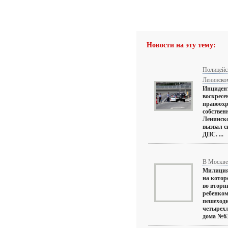
Новости на эту тему:
Полицейс
Ленинско
Инцидент
воскресе
правоохр
собствен
Ленинско
вызвал с
ДПС. ...
В Москве
Милиция
на котор
во вторн
ребенком
пешеходн
четырехл
дома №63