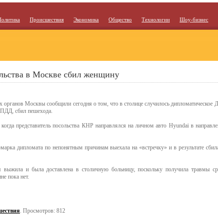
Политика
Происшествия
Экономика
Общество
Технологии
Шоу-бизнес
ольства в Москве сбил женщину
 органов Москвы сообщили сегодня о том, что в столице случилось дипломатическое Д
 ПДД, сбил пешехода.
когда представитель посольства КНР направлялся на личном авто Hyundai в направле
омарка дипломата по непонятным причинам выехала на «встречку» и в результате сби
я выжила и была доставлена в столичную больницу, поскольку получила травмы ср
е пока нет.
шествия
. Просмотров: 812