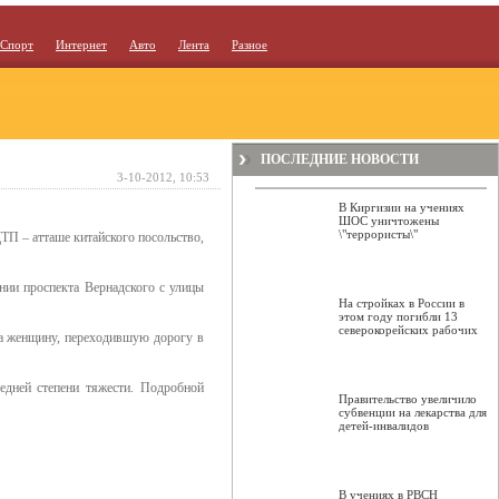
Спорт
Интернет
Авто
Лента
Разное
ПОСЛЕДНИЕ НОВОСТИ
3-10-2012, 10:53
В Киргизии на учениях
ШОС уничтожены
\"террористы\"
ТП – атташе китайского посольство,
нии проспекта Вернадского с улицы
На стройках в России в
этом году погибли 13
северокорейских рабочих
ла женщину, переходившую дорогу в
едней степени тяжести. Подробной
Правительство увеличило
субвенции на лекарства для
детей-инвалидов
В учениях в РВСН