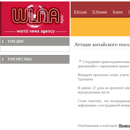
В России
В Украине
В мире
ТОП ДНЯ
Атташе китайского пос
ТОП МЕСЯЦА
Сотрудники правоохранительных
двигавшийся с нарушением правил
Инцидент произошел вчера утром, 
Удальцова.
В районе 22 дома на проспекте ин
неразрешенном месте.
Стоит отметить, что пострадавша
информации о пострадавшей женщин
Опубликовано в категории:
Проис