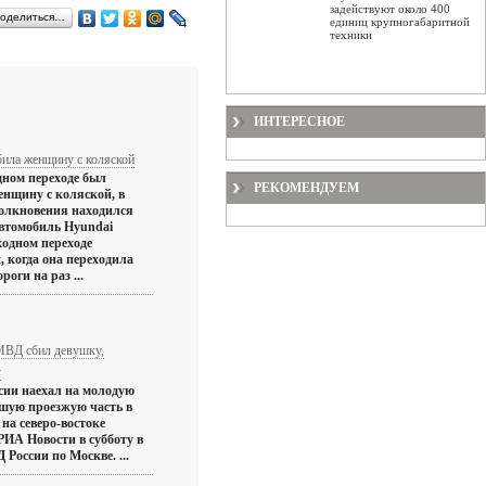
задействуют около 400
оделиться…
единиц крупногабаритной
техники
ИНТЕРЕСНОЕ
ила женщину с коляской
дном переходе был
РЕКОМЕНДУЕМ
енщину с коляской, в
толкновения находился
Автомобиль Hyundai
ходном переходе
 когда она переходила
роги на раз ...
МВД сбил девушку,
у
ии наехал на молодую
шую проезжую часть в
на северо-востоке
РИА Новости в субботу в
России по Москве. ...