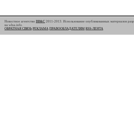
Новостное агентство
BB&C
2011-2013. Использование опубликованных материалов разр
на wlna.info.
ОБРАТНАЯ СВЯЗЬ
РЕКЛАМА
ПРАВООБЛАДАТЕЛЯМ
RSS-ЛЕНТА