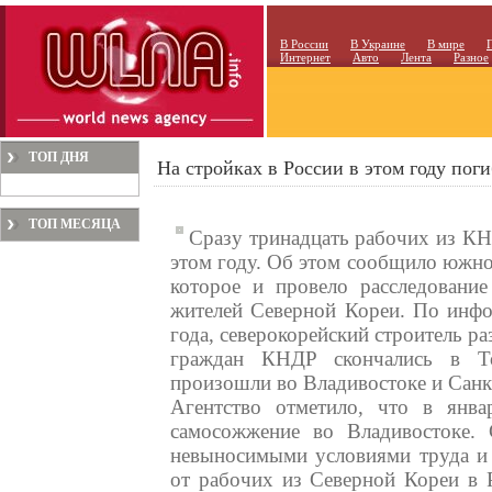
В России
В Украине
В мире
Интернет
Авто
Лента
Разное
ТОП ДНЯ
На стройках в России в этом году пог
ТОП МЕСЯЦА
Сразу тринадцать рабочих из КН
этом году. Об этом сообщило южно
которое и провело расследовани
жителей Северной Кореи. По инфор
года, северокорейский строитель ра
граждан КНДР скончались в То
произошли во Владивостоке и Санк
Агентство отметило, что в янв
самосожжение во Владивостоке.
невыносимыми условиями труда и 
от рабочих из Северной Кореи в 