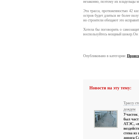
незаконно, поэтому их владельцы м
Эта трасса, протяженностью 42 ки
остров будет длиться не более пол
но строители обещают это исправит
Хотела бы поговорить о самозащите
воспользуйтесь мощный шокер.Он п
Опубликовано в категории:
Проис
Новости на эту тему:
Трассу с
дождем
Участок 
был част
АТЭС, «в
воздейст
стена из
дорога С