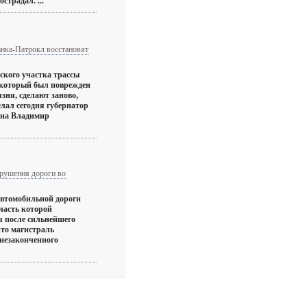
страдал. ...
анка-Патрокл восстановят
ского участка трассы
 который был поврежден
лзня, сделают заново,
елал сегодня губернатор
она Владимир
брушения дороги во
втомобильной дороги
часть которой
я после сильнейшего
что магистраль
 незаконченного