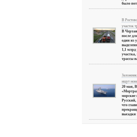
было пот
В Ростовс
участок 
В Чертан
после дл
один из 
выделенн
1,1 млрд
участка,
трассы на
Заложник
ищут новы
20 мая, 
«Мортран
морские 
Русский,
что глав
прекраще
высадки и