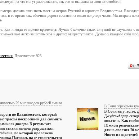
аксимум, на что могут рассчитывать, так это на выплаты за свои автомобили.
лометра должна связывать мост на остров Русский и аэропорт Владивостока. Благодар
учаса, в то время как, обычная дорога составляла около полутора часов. Магистраль пок
ь.
. Как и когда ее можно применять. Лучше б конечно таких ситуаций не случалось с ва
оможет вам легко защитить себя и других от преступников. Думаю у каждого себя люб
шествия
. Просмотров: 928
П
тоимостью 29 миллиардов рублей смыло
В Сочи перекрыта тра
В Сочи на участок 
дороги во Владивостоке, который
Джубга-Адлер сегод
ью трассы построенной для саммита
оползень. Как соо
ымыло» дождем. В результате
Южном регионально
вия стихии начала разрушаться
длина оползня 70 ме
 габиона, по которой проложена
Никто из водителей
еданка-Патрокл, на ее строительство