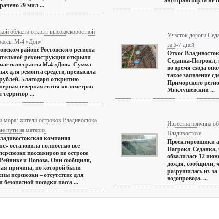
автотранспорта не по
рачено 29 мил ...
кой области открыт высокоскоростной
Участок дороги Сед
трассы М-4 «Дон»
за 5-7 дней
овском районе Ростовского региона
Откос Владивосток
ительной реконструкции открыли
Седанка-Патрокл,
участков трассы М-4 «Дон». Сумма
во время схода опо
ых для ремонта средств, превысила
такое заявление сд
 рублей. Благодаря открытию
Приморского реги
 первая северная сотня километров
Миклушевский ...
 территор ...
и моря: жители островов Владивостока
Известна причина о
е пути на материк
Владивостоке
Владивостокская компания
Проектировщики а
с» остановила полностью все
Патрокл-Седанка, 
перевозки пассажиров на острова
обвалилась 12 июн
 Рейнике и Попова. Они сообщили,
дождя, сообщили, 
ная причина, по которой были
разрушилась из-за
ны перевозки – отсутствие для
водопровода. ...
 безопасной посадки пасса ...