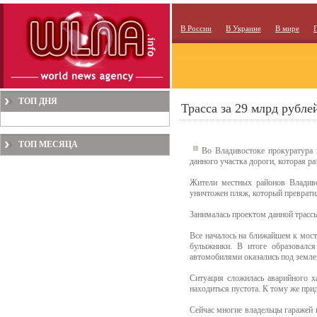
В России
В Украине
В мире
ТОП ДНЯ
Трасса за 29 млрд рубле
ТОП МЕСЯЦА
Во Владивостоке прокуратура 
данного участка дороги, которая р
Жители местных районов Владивос
уничтожен пляж, который преврати
Занималась проектом данной трас
Все началось на ближайшем к мост
булыжники. В итоге образовался
автомобилями оказались под земле
Ситуация сложилась аварийного х
находиться пустота. К тому же прид
Сейчас многие владельцы гаражей п