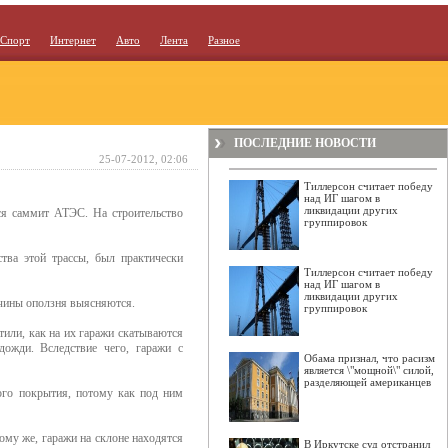
Спорт
Интернет
Авто
Лента
Разное
ПОСЛЕДНИЕ НОВОСТИ
25-07-2012, 02:06
Тиллерсон считает победу
над ИГ шагом в
ликвидации других
ься саммит АТЭС. На строительство
группировок
тва этой трассы, был практически
Тиллерсон считает победу
над ИГ шагом в
ликвидации других
чины оползня выясняются.
группировок
тили, как на их гаражи скатываются
ожди. Вследствие чего, гаражи с
Обама признал, что расизм
является \"мощной\" силой,
разделяющей американцев
вого покрытия, потому как под ним
ому же, гаражи на склоне находятся
В Иркутске суд отстранил