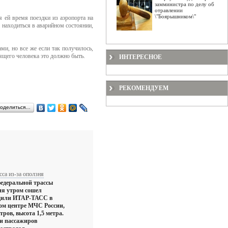
замминистра по делу об
отравлении
\"Боярышником\"
я ей время поездки из аэропорта на
а находиться в аварийном состоянии,
ми, но все же если так получилось,
ящего человека это должно быть.
ИНТЕРЕСНОЕ
РЕКОМЕНДУЕМ
оделиться…
сса из-за оползня
федеральной трассы
ня утром сошел
бщили ИТАР-ТАСС в
м центре МЧС России,
тров, высота 1,5 метра.
 и пассажиров