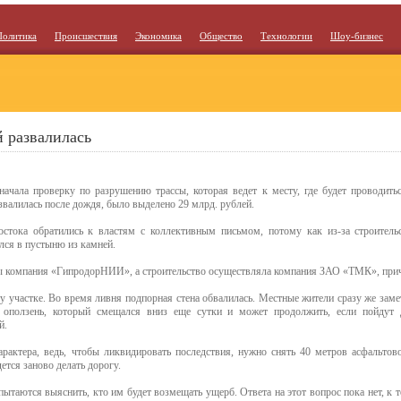
Политика
Происшествия
Экономика
Общество
Технологии
Шоу-бизнес
й развалилась
начала проверку по разрушению трассы, которая ведет к месту, где будет проводит
азвалилась после дождя, было выделено 29 млрд. рублей.
тока обратились к властям с коллективным письмом, потому как из-за строительс
лся в пустыню из камней.
сы компания «ГипродорНИИ», а строительство осуществляла компания ЗАО «ТМК», при
у участке. Во время ливня подпорная стена обвалилась. Местные жители сразу же заме
 оползень, который смещался вниз еще сутки и может продолжить, если пойдут д
й.
арактера, ведь, чтобы ликвидировать последствия, нужно снять 40 метров асфальто
ется заново делать дорогу.
ытаются выяснить, кто им будет возмещать ущерб. Ответа на этот вопрос пока нет, к т