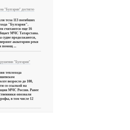
на "Булгарии" достигло
ли тела 113 погибших
хода "Булгария".
ти считаются еще 16
ообщает МЧС Татарстана.
а судне продолжаются,
оверяют акваторию реки
 помощ ...
крушении "Булгарии"
ия теплохода
ышевском
лге возросло до 100,
ти со ссылкой на
ации МЧС России. Ранее
дственники опознали
трофы, в том числе 12