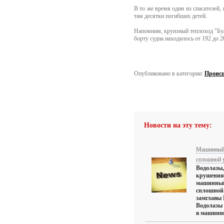
В то же время один из спасателей,
там десятки погибших детей.
Напомним, круизный теплоход "Бул
борту судна находилось от 192 до 
Опубликовано в категории:
Проис
Новости на эту тему:
Машинный 
сплошной у
Водолазы,
крушения 
машинный 
сплошной 
замглавы
Водолазы 
в машинны