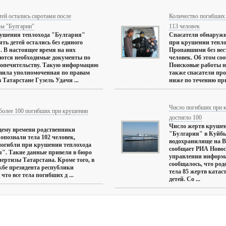
тей остались сиротами после
Количество погибших 
фы "Булгарии"
113 человек
рушения теплохода "Булгария"
Спасатели обнаружи
ять детей остались без единого
при крушении тепло
. В настоящее время на них
Пропавшими без вес
ются необходимые документы по
человек. Об этом с
попечительству. Такую информацию
Поисковые работы н
вила уполномоченная по правам
также спасатели пр
в Татарстане Гузель Удачи ...
ниже по течению при
Число погибших при 
более 100 погибших при крушении
достигло 100
Число жертв крушен
ему времени родственники
"Булгария" в Куйб
опознали тела 102 человек,
водохранилище на Во
погибли при крушении теплохода
сообщает РИА Новос
". Такие данные привели в бюро
управлении информ
пертизы Татарстана. Кроме того, в
сообщалось, что ро
жбе президента республики
тела 85 жертв катас
что все тела погибших д ...
детей. Со ...