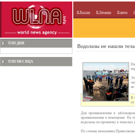
В России
В Украине
В мире
ТОП ДНЯ
Водолазы не нашли тела
ТОП МЕСЯЦА
На
пе
Эт
ск
не
В 
от
Для проникновения в заблокиров
проникновения в помещение. На те
водолазы по-прежнему в тяжелых ус
По словам начальника Приволжског