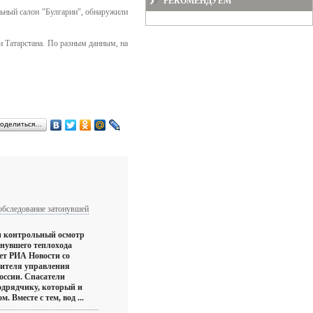
РЕКОМЕНДУЕМ
льный салон "Булгарии", обнаружили
 Татарстана. По разным данным, на
оделиться…
обследование затонувшей
и контрольный осмотр
онувшего теплохода
ет РИА Новости со
вителя управления
ссии. Спасатели
одрядчику, который и
. Вместе с тем, вод ...