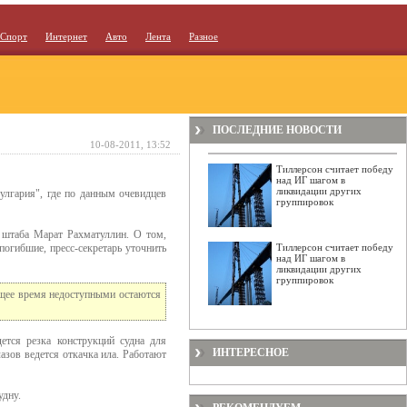
Спорт
Интернет
Авто
Лента
Разное
ПОСЛЕДНИЕ НОВОСТИ
10-08-2011, 13:52
Тиллерсон считает победу
над ИГ шагом в
ликвидации других
улгария", где по данным очевидцев
группировок
о штаба Марат Рахматуллин. О том,
огибшие, пресс-секретарь уточнить
Тиллерсон считает победу
над ИГ шагом в
ликвидации других
группировок
ящее время недоступными остаются
ется резка конструкций судна для
ИНТЕРЕСНОЕ
азов ведется откачка ила. Работают
удну.