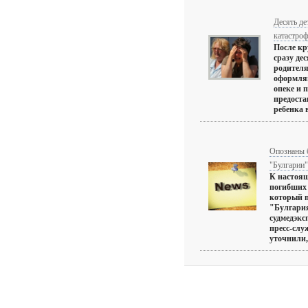
Десять де
катастро
После к
сразу дес
родителя
оформля
опеке и 
предоста
ребенка 
Опознаны 
"Булгарии"
К настоящ
погибших 
который 
"Булгария
судмедэкс
пресс-слу
уточнили, 