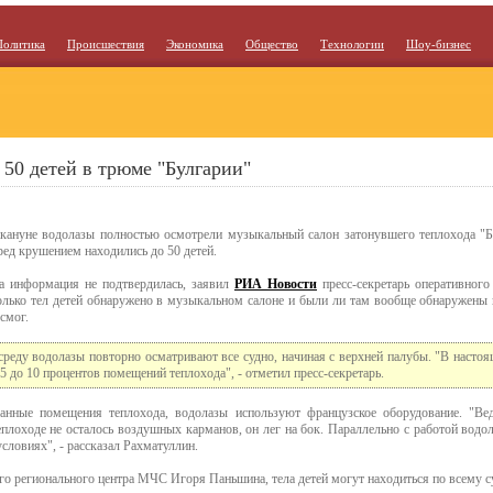
Политика
Происшествия
Экономика
Общество
Технологии
Шоу-бизнес
 50 детей в трюме "Булгарии"
кануне водолазы полностью осмотрели музыкальный салон затонувшего теплохода "Б
ред крушением находились до 50 детей.
а информация не подтвердилась, заявил
РИА Новости
пресс-секретарь оперативног
олько тел детей обнаружено в музыкальном салоне и были ли там вообще обнаружены п
 смог.
среду водолазы повторно осматривают все судно, начиная с верхней палубы. "В насто
 5 до 10 процентов помещений теплохода", - отметил пресс-секретарь.
анные помещения теплохода, водолазы используют французское оборудование. "Вед
плоходе не осталось воздушных карманов, он лег на бок. Параллельно с работой водол
ловиях", - рассказал Рахматуллин.
о регионального центра МЧС Игоря Паньшина, тела детей могут находиться по всему с