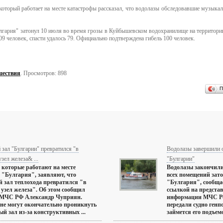
 который работает на месте катастрофы рассказал, что водолазы обследовавшие музыка
гария" затонул 10 июля во время грозы в Куйбышевском водохранилище на территории
209 человек, спасти удалось 79. Официально подтверждена гибель 100 человек.
шествия
. Просмотров: 898
П
зал "Булгарии" превратился "в
Водолазы завершили 
зел железа& ...
"Булгарии"
 которые работают на месте
Водолазы закончил
"Булгария", заявляют, что
всех помещений зат
зал теплохода превратился "в
"Булгария", сообща
узел железа". Об этом сообщил
ссылкой на предста
 МЧС РФ Александр Чуприян.
информации МЧС Ро
не могут окончательно проникнуть
передали судно генп
й зал из-за конструктивных ...
займется его подъемом