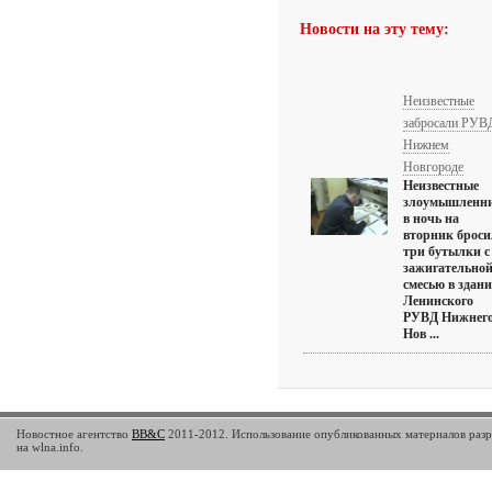
Новости на эту тему:
Неизвестные
забросали РУВ
Нижнем
Новгороде
Неизвестные
злоумышленн
в ночь на
вторник брос
три бутылки с
зажигательно
смесью в здани
Ленинского
РУВД Нижнег
Нов ...
Новостное агентство
BB&C
2011-2012. Использование опубликованных материалов разр
на wlna.info.