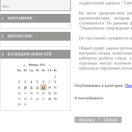
поджигателей крикнул: "Сейч
Авто
На месте происшествия раб
криминалистами, которым 
ПОПУЛЯРНОЕ
случившегося. По данному ф
"Умышленное повреждение ч
ИНТЕРЕСНОЕ
По счастливой случайности в
Общий ущерб зданию региона
причинен весьма значительн
КАЛЕНДАРЬ НОВОСТЕЙ
кабинетах разбиты стекла, 
отдельных местах получили
«
Январь 2012 »
произошло обрушение потол
Пн
Вт
Ср
Чт
Пт
Сб
Вс
1
2
3
4
5
6
7
8
Опубликовано в категории:
Про
9
10
11
12
13
14
15
16
17
18
19
20
21
22
В твиттер
Нравится
23
24
25
26
27
28
29
30
31
ВКонтакте
Facebook