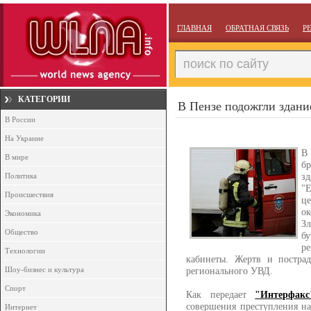
ГЛАВНАЯ
ОБРАТНАЯ СВЯЗЬ
Р
КАТЕГОРИИ
В Пензе подожгли здани
В России
На Украине
В
В мире
б
з
Политика
"
Происшествия
ц
о
Экономика
З
Общество
б
р
Технологии
кабинеты. Жертв и постра
Шоу-бизнес и культура
регионального УВД.
Спорт
Как передает
"Интерфакс
совершения преступления на
Интернет