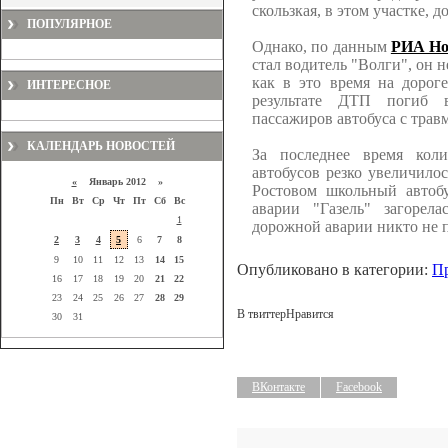
скользкая, в этом участке, д
ПОПУЛЯРНОЕ
Однако, по данным
РИА Но
стал водитель "Волги", он 
как в это время на дорог
ИНТЕРЕСНОЕ
результате ДТП погиб в
пассажиров автобуса с тра
КАЛЕНДАРЬ НОВОСТЕЙ
За последнее время кол
автобусов резко увеличилос
«
Январь 2012 »
Ростовом школьный авто
Пн
Вт
Ср
Чт
Пт
Сб
Вс
аварии "Газель" загорел
1
дорожной аварии никто не п
2
3
4
5
6
7
8
9
10
11
12
13
14
15
Опубликовано в категории:
П
16
17
18
19
20
21
22
23
24
25
26
27
28
29
В твиттер
Нравится
30
31
ВКонтакте
Facebook