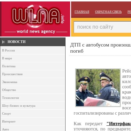
ГЛАВНАЯ
ОБРАТНАЯ СВЯЗЬ
Р
НОВОСТИ
ДТП с автобусом произошл
погиб
В России
В мире
Политика
Рей
Происшествия
авт
кил
Экономика
соо
Общество
кра
во
Технологии
прои
Шоу-бизнес и культура
вос
госпитализированы с разли
Спорт
Интернет
Как передает
"Интерфак
уточняются, по предварит
Авто