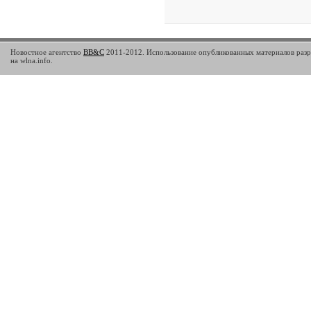
Новостное агентство
BB&C
2011-2012. Использование опубликованных материалов разр
на wlna.info.