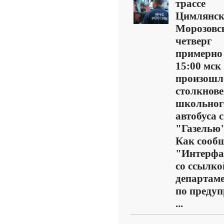
трассе
Цимлянск
Морозовс
четверг
примерно
15:00 мск
произошл
столкнове
школьног
автобуса с
"Газелью"
Как сооб
"Интерфа
со ссылко
департам
по преду
...