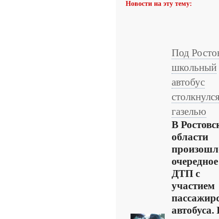
Новости на эту тему:
Под Росто
школьный
автобус
столкнулся
газелью
В Ростовс
области
произошл
очередное
ДТП с
участием
пассажир
автобуса.