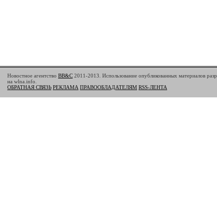
Новостное агентство
BB&C
2011-2013. Использование опубликованных материалов разр
на wlna.info.
ОБРАТНАЯ СВЯЗЬ
РЕКЛАМА
ПРАВООБЛАДАТЕЛЯМ
RSS-ЛЕНТА