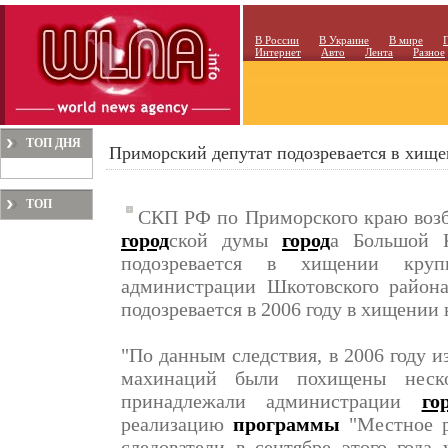
В России
В Украине
В мире
Интернет
Авто
Лента
Разное
ТОП ДНЯ
Приморский депутат подозревается в хище
ТОП
СКП РФ по Приморского краю возбу
МЕСЯЦА
город
ской думы
город
а Большой 
подозревается в хищении кру
администрации Шкотовского района.
подозревается в 2006 году в хищении
"По данным следствия, в 2006 году 
махинаций были похищены неско
принадлежали администрации
го
реализацию
программы
"Местное ра
следователи в сентябре этого года