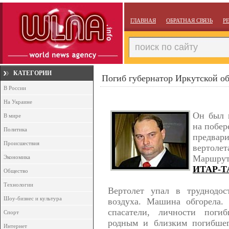
ГЛАВНАЯ
ОБРАТНАЯ СВЯЗЬ
Р
КАТЕГОРИИ
Погиб губернатор Иркутской о
В России
На Украине
Он был 
В мире
на побер
Политика
предва
Происшествия
вертоле
Маршрут
Экономика
ИТАР-Т
Общество
Технологии
Вертолет упал в труднодо
Шоу-бизнес и культура
воздуха. Машина обгорела.
спасатели, личности погиб
Спорт
родным и близким погибшег
Интернет