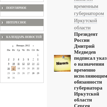
временным
ПОПУЛЯРНОЕ
губернатором
Иркутской
ИНТЕРЕСНОЕ
области
Президент
КАЛЕНДАРЬ НОВОСТЕЙ
России
Дмитрий
«
Январь 2012 »
Пн
Вт
Ср
Чт
Пт
Сб
Вс
Медведев
1
подписал указ
2
3
4
5
6
7
8
о назначении
9
10
11
12
13
14
15
16
17
18
19
20
21
22
временно
23
24
25
26
27
28
29
исполняющи
30
31
обязанности
губернатора
Иркутской
области
Сергея