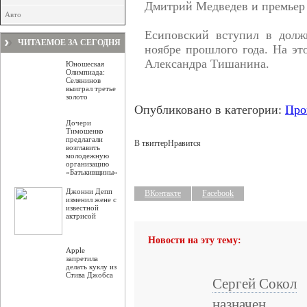
Дмитрий Медведев и премьер
Авто
Есиповский вступил в долж
ЧИТАЕМОЕ ЗА СЕГОДНЯ
ноябре прошлого года. На эт
Александра Тишанина.
Юношеская
Олимпиада:
Селянинов
выиграл третье
золото
Опубликовано в категории:
Про
Дочери
Тимошенко
предлагали
В твиттер
Нравится
возглавить
молодежную
организацию
«Батькивщины»
Джонни Депп
ВКонтакте
Facebook
изменил жене с
известной
актрисой
Новости на эту тему:
Apple
запретила
делать куклу из
Стива Джобса
Сергей Сокол
назначен