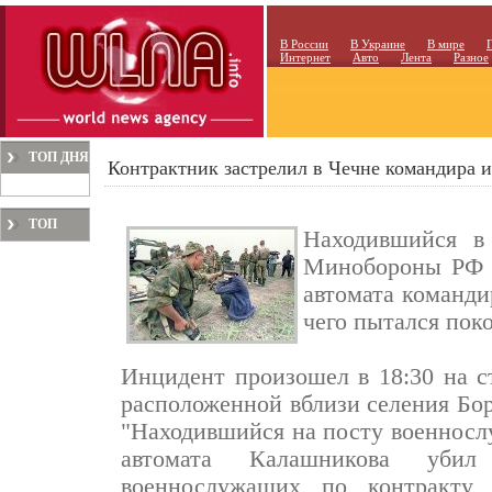
В России
В Украине
В мире
Интернет
Авто
Лента
Разное
ТОП ДНЯ
Контрактник застрелил в Чечне командира 
ТОП
Находившийся в
МЕСЯЦА
Минобороны РФ в
автомата команди
чего пытался пок
Инцидент произошел в 18:30 на 
расположенной вблизи селения Бо
"Находившийся на посту военносл
автомата Калашникова убил
военнослужащих по контракту,