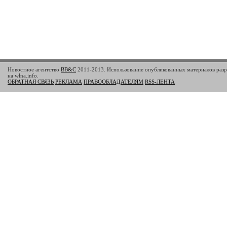
Новостное агентство
BB&C
2011-2013. Использование опубликованных материалов разр
на wlna.info.
ОБРАТНАЯ СВЯЗЬ
РЕКЛАМА
ПРАВООБЛАДАТЕЛЯМ
RSS-ЛЕНТА