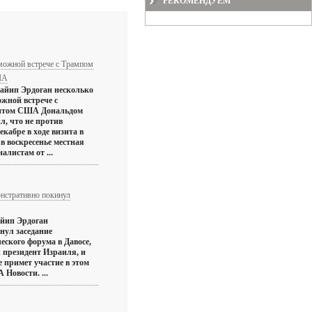
РЕКОМЕНДУЕМ
можной встрече с Трампом
ША
айип Эрдоган несколько
ожной встрече с
ентом США Дональдом
л, что не против
екабре в ходе визита в
в воскресенье местная
алистам от ...
нстративно покинул
айип Эрдоган
нул заседание
еского форума в Давосе,
 президент Израиля, и
е примет участие в этом
 Новости. ...