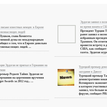
Эрдоган заявил о воз
во время визита в С
письме известных немцев: в Европе
Президент Турции Т
езвомыслящих людей
ранее заявил о возм
Пушков, глава Комитета
избранным презид
ственной думы по международным
Трампом. Он отмети
ообщил о том, что в Европе довольно
провести встречу в д
езвомыслящих людей. ...
США, как сообщает 
газета. Эрдоган журн
ции Эрдоган не приехал в Германию на
Турецкий премьер демо
емии
заседание в Давосе
ремьер Реджеп Тайип Эрдоган не
Турецкий премьер Т
Германию на церемонию вручения
демонстративно поки
er Awards за 2012 год... ...
Всемирного экономич
в котором участвовал
заявил, что больше н
форуме, сообщает РИА