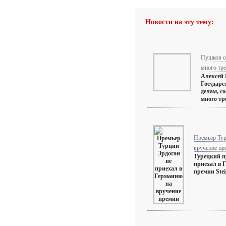
Новости на эту тему:
Пушков о 
много тр
Алексей 
Государ
делам, с
много тр
Премьер Тур
вручение пр
Турецкий п
приехал в 
премии Steig