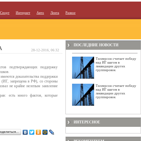
Спорт
Интернет
Авто
Лента
Разное
ПОСЛЕДНИЕ НОВОСТИ
А
28-12-2016, 06:32
Тиллерсон считает победу
над ИГ шагом в
ликвидации других
ктов подтверждающих поддержку
группировок
ушков.
го имеются доказательства поддержки
 (ИГ, запрещена в РФ), со стороны
звал не крайне нелепым заявление
Тиллерсон считает победу
над ИГ шагом в
ликвидации других
ав: есть много фактов, которые
группировок
ИНТЕРЕСНОЕ
оделиться…