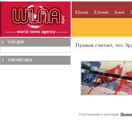
В России
В Украине
В мире
ТОП ДНЯ
Пушков считает, что Эр
ТОП МЕСЯЦА
Опубликовано в категории:
Полит