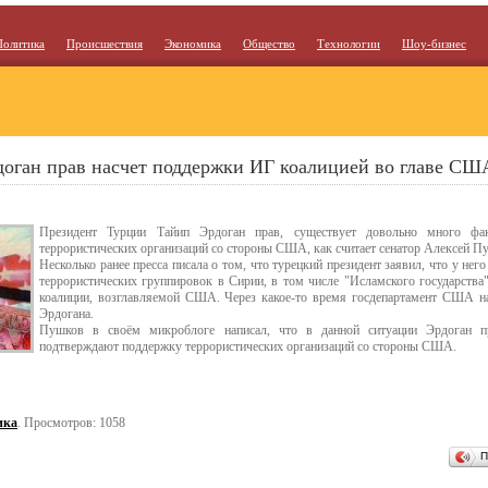
Политика
Происшествия
Экономика
Общество
Технологии
Шоу-бизнес
доган прав насчет поддержки ИГ коалицией во главе СШ
Президент Турции Тайип Эрдоган прав, существует довольно много фа
террористических организаций со стороны США, как считает сенатор Алексей П
Несколько ранее пресса писала о том, что турецкий президент заявил, что у не
террористических группировок в Сирии, в том числе "Исламского государства"
коалиции, возглавляемой США. Через какое-то время госдепартамент США на
Эрдогана.
Пушков в своём микроблоге написал, что в данной ситуации Эрдоган пр
подтверждают поддержку террористических организаций со стороны США.
ика
. Просмотров: 1058
П