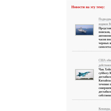
Новости на эту тему:
Подводны
ящиков Bo
Представ
поисков,
автономн
часов по
черных 
самолета. 
США обви
действия
Чак Хейг
субботу 
дестаби
Китайско
течение 
соверше
дестабил
собственн
Команды,