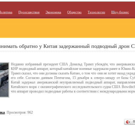
Политика
Происшествия
Экономика
Общество
Технологии
Шоу-бизнес
инимать обратно у Китая задержанный подводный дрон
Недавно избранный президент США Дональд Трамп убеждён, что американски
КНР подводный аппарат, который китайские военные задержали ранее в Южно-К
Трамп сказал, что они должны сказать Китаю, о том что они не хотят назад укра
его себе. Согласно данным Пентагона, 15 декабря к северо-западу от базы Су
Китай задержал американский неуправляемый подводный аппарат, направле
Китайского моря с океанографического исследовательского судна США Bowditc
что аппарат проводил подводные работы в соответствии с международными нор
ика
. Просмотров: 962
П