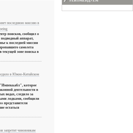
РЕКОМЕНДУЕМ
чнет последнюю миссию в
oeing
нтр поисков, сообщил о
 подводный аппарат,
енье к последней миссии
пропавшего самолета
в текущей зоне поиска в
ледило в Южно-Китайском
 "Импеккабл", которое
аконной деятельности в
ых водах, следило за
ыми лодками, сообщили
ess представители
ие остаться
ия запретит чиновникам