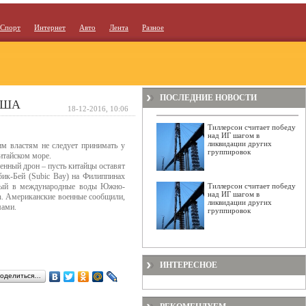
Спорт
Интернет
Авто
Лента
Разное
ПОСЛЕДНИЕ НОВОСТИ
 США
18-12-2016, 10:06
Тиллерсон считает победу
над ИГ шагом в
ликвидации других
м властям не следует принимать у
группировок
итайском море.
денный дрон – пусть китайцы оставят
бик-Бей (Subic Bay) на Филиппинах
нный в международные воды Южно-
Тиллерсон считает победу
над ИГ шагом в
h. Американские военные сообщили,
ликвидации других
мами.
группировок
ИНТЕРЕСНОЕ
оделиться…