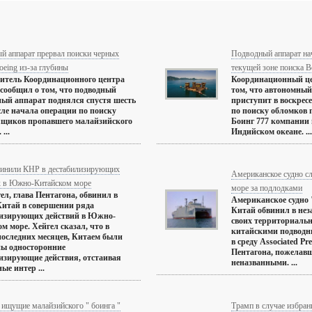
й аппарат прервал поиски черных
Подводный аппарат на
eing из-за глубины
текущей зоне поиска B
итель Координационного центра
Координационный це
 сообщил о том, что подводный
том, что автономный
ый аппарат поднялся спустя шесть
приступит в воскрес
сле начала операции по поиску
по поиску обломков 
ящиков пропавшего малайзийского
Боинг 777 компании 
...
Индийском океане. ...
нили КНР в дестабилизирующих
Американское судно с
х в Южно-Китайском море
море за подлодками
ел, глава Пентагона, обвинил в
Американское судно
Китай в совершении ряда
Китай обвинил в нез
лизирующих действий в Южно-
своих территориальн
м море. Хейгел сказал, что в
китайскими подводн
последних месяцев, Китаем были
в среду Associated Pr
ны односторонние
Пентагона, пожелавш
изирующие действия, отстаивая
неназванными. ...
ые интер ...
 ищущие малайзийского " боинга "
Трамп в случае избран