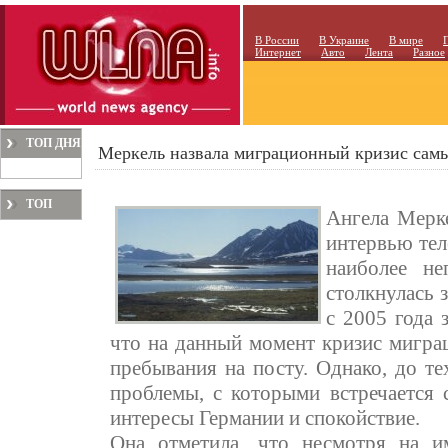
В России
В Украине
В мире
Интернет
Авто
Лента
Разное
ТОП ДНЯ
Меркель назвала миграционный кризис са
ТОП
Ангела Мерке
МЕСЯЦА
интервью тел
наиболее не
столкнулась 
с 2005 года 
что на данный момент кризис мигра
пребывания на посту. Однако, до те
проблемы, с которыми встречается 
интересы Германии и спокойствие.
Она отметила, что несмотря на 