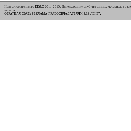
Новостное агентство
BB&C
2011-2013. Использование опубликованных материалов разр
на wlna.info.
ОБРАТНАЯ СВЯЗЬ
РЕКЛАМА
ПРАВООБЛАДАТЕЛЯМ
RSS-ЛЕНТА