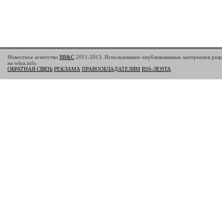
Новостное агентство
BB&C
2011-2013. Использование опубликованных материалов разр
на wlna.info.
ОБРАТНАЯ СВЯЗЬ
РЕКЛАМА
ПРАВООБЛАДАТЕЛЯМ
RSS-ЛЕНТА