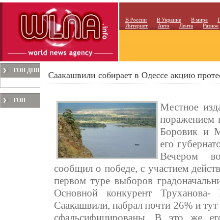
В России
В Украине
В мире
Интернет
Авто
Лента
Разное
ТОП ДНЯ
Саакашвили собирает в Одессе акцию проте
ТОП
Местное изд
МЕСЯЦА
поражением 
Боровик и М
его губернат
Вечером во
сообщил о победе, с участием дейст
первом туре выборов градоначальн
Основной конкурент Труханова- 
Саакашвили, набрал почти 26% и тут
сфальсифицированы. В это же ег