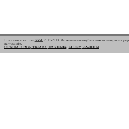
Новостное агентство
BB&C
2011-2013. Использование опубликованных материалов разр
на wlna.info.
ОБРАТНАЯ СВЯЗЬ
РЕКЛАМА
ПРАВООБЛАДАТЕЛЯМ
RSS-ЛЕНТА