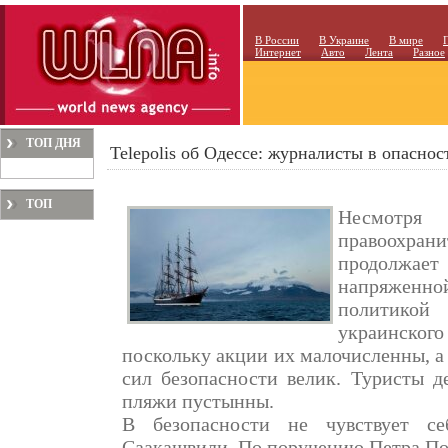
В России
В Украине
В мире
Интернет
Авто
Лента
Разное
ТОП ДНЯ
Telepolis об Одессе: журналисты в опасно
ТОП
Несмотря
МЕСЯЦА
правоохрани
продолжае
напряженно
политикой
украинского
поскольку акции их малочисленны, а
сил безопасности велик. Туристы д
пляжи пустынны.
В безопасности не чувствует с
Саакашвили. По поручению Петра По