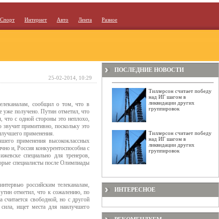
Спорт
Интернет
Авто
Лента
Разное
ПОСЛЕДНИЕ НОВОСТИ
25-02-2014, 10:29
Тиллерсон считает победу
над ИГ шагом в
ликвидации других
елеканалам, сообщил о том, что в
группировок
е уже получено. Путин отметил, что
, что с одной стороны это неплохо,
о звучит примитивно, поскольку это
аилучшего применения.
Тиллерсон считает победу
над ИГ шагом в
учшего применения высококлассных
ликвидации других
ично и, Россия конкурентоспособна с
группировок
ижевске специально для тренеров,
оторые специалисты после Олимпиады
интервью российским телеканалам,
ИНТЕРЕСНОЕ
утин отметил, что к сожалению, по
а считается свободной, но с другой
 сила, ищет места для наилучшего