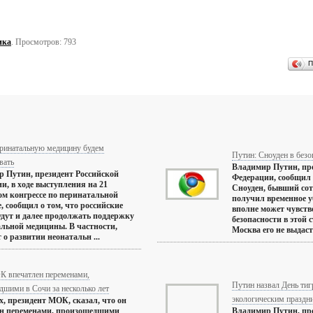
ика
. Просмотров: 793
П
еринатальную медицину будем
Путин: Сноуден в безо
вать
Владимир Путин, пре
 Путин, президент Российской
Федерации, сообщил 
и, в ходе выступления на 21
Сноуден, бывший со
м конгрессе по перинатальной
получил временное у
, сообщил о том, что российские
вполне может чувство
удут и далее продолжать поддержку
безопасности в этой 
льной медицины. В частности,
Москва его не выдаст
 о развитии неонатальн ...
К впечатлен переменами,
Путин назвал День ти
дшими в Сочи за несколько лет
экологическим праздн
х, президент МОК, сказал, что он
ен переменами, произошедшими
Владимир Путин, пр