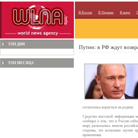
В России
В Украине
В мире
ТОП ДНЯ
Путин: в РФ ждут возвр
ТОП МЕСЯЦА
согласились вернуться на родину.
Средства массовой информации не
сообщил о том, что в России сейч
миру разъехались многие российск
стороны, это возможно звучит пр
применения.