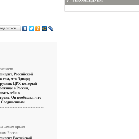
РЕКОМЕНДУЕМ
оделиться…
пасности
зидент, Российской
о том, что Эдвард
трудник ЦРУ, который
бежище в России,
вать себя в
стране. Он пообещал, что
 Соединенным ...
гра самым ярким
иком России
езидент Российской