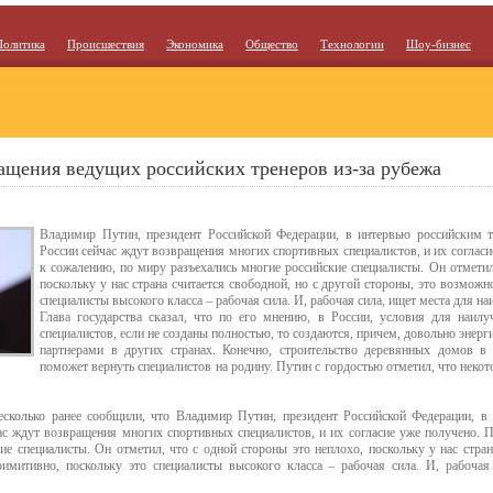
Политика
Происшествия
Экономика
Общество
Технологии
Шоу-бизнес
ащения ведущих российских тренеров из-за рубежа
Владимир Путин, президент Российской Федерации, в интервью российским т
России сейчас ждут возвращения многих спортивных специалистов, и их согласи
к сожалению, по миру разъехались многие российские специалисты. Он отметил
поскольку у нас страна считается свободной, но с другой стороны, это возможн
специалисты высокого класса – рабочая сила. И, рабочая сила, ищет места для н
Глава государства сказал, что по его мнению, в России, условия для наил
специалистов, если не созданы полностью, то создаются, причем, довольно энерг
партнерами в других странах. Конечно, строительство деревянных домов в 
поможет вернуть специалистов на родину. Путин с гордостью отметил, что нек
сколько ранее сообщили, что Владимир Путин, президент Российской Федерации, в 
ас ждут возвращения многих спортивных специалистов, и их согласие уже получено. П
ие специалисты. Он отметил, что с одной стороны это неплохо, поскольку у нас стран
имитивно, поскольку это специалисты высокого класса – рабочая сила. И, рабочая