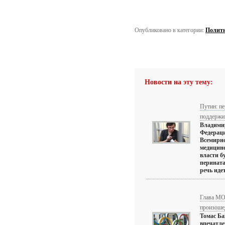
Опубликовано в категории:
Полит
Новости на эту тему:
Путин: п
поддержи
Владимир
Федераци
Всемирно
медицине
власти б
перината
речь идет
Глава МО
произоше
Томас Ба
впечатл