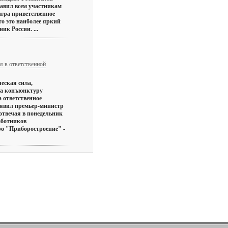
авил всем участникам
гра приветственное
то это наиболее яркий
ик России. ...
я в ответственной
еская сила,
на конъюнктуру
а ответственное
аявил премьер-министр
отвечая в понедельник
аботников
о "Приборостроение" -