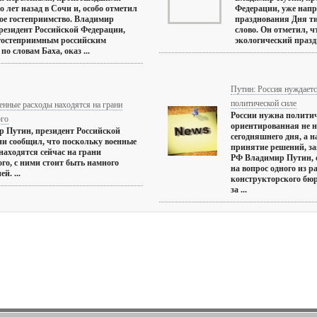
о лет назад в Сочи и, особо отметил
Федерации, уже напр
ое гостеприимство. Владимир
празднования Дня ти
резидент Российской Федерации,
слово. Он отметил, ч
 гостеприимным российским
экологический праздн
по словам Баха, оказ ...
Путин: Россия нуждаетс
политической силе
енные расходы находятся на грани
России нужна политич
го
ориентированная не 
 Путин, президент Российской
сегодняшнего дня, а н
и сообщил, что поскольку военные
принятие решений, з
находятся сейчас на грани
РФ Владимир Путин, 
го, с ними стоит быть намного
на вопрос одного из р
й. ...
конструкторского бюр
за ...