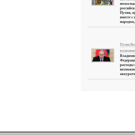
нескольк
российск
Путин, п
вместе с
народом, 
Путин:Во
возможно
Владимир
Федераци
расходы 
возможно
аккуратне