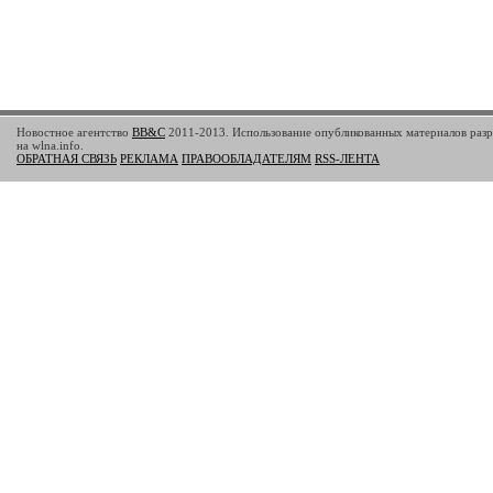
Новостное агентство
BB&C
2011-2013. Использование опубликованных материалов разр
на wlna.info.
ОБРАТНАЯ СВЯЗЬ
РЕКЛАМА
ПРАВООБЛАДАТЕЛЯМ
RSS-ЛЕНТА