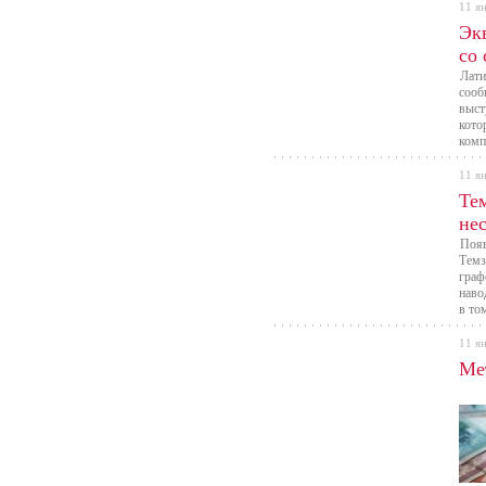
11 я
Эк
со
Лати
сооб
выст
кото
комп
11 я
Тем
не
Появ
Темз
граф
наво
в то
опас
11 я
Ме