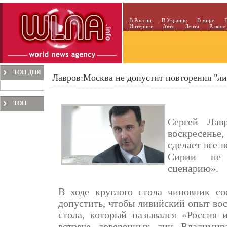
В России
В Украине
В мире
Интернет
Авто
Лента
Разное
ТОП ДНЯ
Лавров:Москва не допустит повторения "ли
ТОП
МЕСЯЦА
Сергей Лав
воскресень
сделает все 
Сирии не 
сценарию».
В ходе круглого стола чиновник со
допустить, чтобы ливийский опыт вос
стола, который назывался «Россия
встрече доверенных лиц Владимир