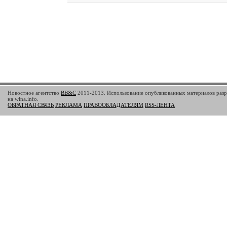
Новостное агентство
BB&C
2011-2013. Использование опубликованных материалов разр
на wlna.info.
ОБРАТНАЯ СВЯЗЬ
РЕКЛАМА
ПРАВООБЛАДАТЕЛЯМ
RSS-ЛЕНТА