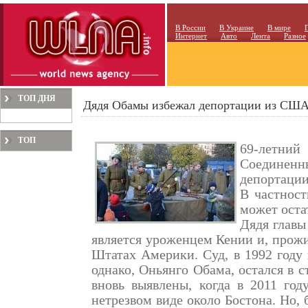
В России
В Украине
В мире
Интернет
Авто
Лента
Разное
ТОП ДНЯ
Дядя Обамы избежал депортации из СШ
ТОП
69-летний
МЕСЯЦА
Соединенн
депортаци
В частност
может оста
Дядя главы
является уроженцем Кении и, прожи
Штатах Америки. Суд, в 1992 году
однако, Оньянго Обама, остался в 
вновь выявлены, когда в 2011 го
нетрезвом виде около Бостона. Но,