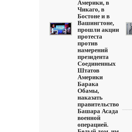
Америки, в
Чикаго, в
Бостоне и в
Вашингтоне,
прошли акции
протеста
против
намерений
президента
Соединенных
Штатов
Америки
Барака
Обамы,
наказать
правительство
Башара Асада
военной
операцией.
Белый дом, им