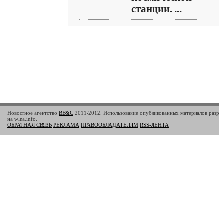
станции. ...
Новостное агентство
BB&C
2011-2012. Использование опубликованных материалов разр
на wlna.info.
ОБРАТНАЯ СВЯЗЬ
РЕКЛАМА
ПРАВООБЛАДАТЕЛЯМ
RSS-ЛЕНТА