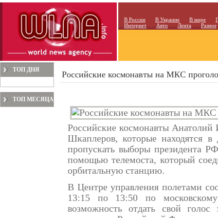
В России
В Украине
В мире
Интернет
Авто
Лента
Разное
ТОП ДНЯ
Российские космонавты на МКС проголо
ТОП МЕСЯЦА
Российские космонавты Анатолий 
Шкаплеров, которые находятся в
пропускать выборы президента РФ
помощью телемоста, который соед
орбитальную станцию.
В Центре управления полетами соо
13:15 по 13:50 по московском
возможность отдать свой голос 