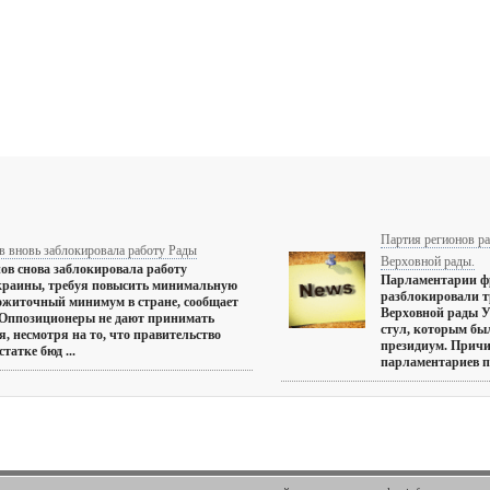
Партия регионов р
в вновь заблокировала работу Рады
Верховной рады.
ов снова заблокировала работу
Парламентарии ф
краины, требуя повысить минимальную
разблокировали т
ожиточный минимум в стране, сообщает
Верховной рады У
 Оппозиционеры не дают принимать
стул, которым был
, несмотря на то, что правительство
президиум. Причи
татке бюд ...
парламентариев по