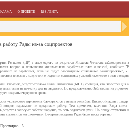
ЕКЛАМА
О ПРОЕКТЕ
RSS-ЛЕНТА
а работу Рады из-за соцпроектов
ртия Регионов (ПР) в лице одного из депутатов Михаила Чечетова заблокировала з
шится вопрос о повышении минимальных заработных плат и пенсий, сообщает "Рос
рламент не заработает, пока не будут рассмотрены социальные законопроекты", -
зместила плакаты с лозунгами о поднятии социальных условий населению в зале заседан
ман Забзалюк, депутат от блока Юлии Тимошенко (БЮТ), сообщил, что "повестки дня сег
путатам темы на повестку дня не выдавали. По предположению Забзалюка, на утреннем
едует ожидать очередного срыва.
ссии украинского парламента блокируются с начала сентября. Виктор Янукович, лидер п
ый вопрос, парламент не продолжит работу. Тем временем, коалиция Рады ввела
 депутаты голосуют собственноручно, то есть поднятием руки. Но ввиду отсутствия н
ание становится невозможным. Вечернее заседание Рады было также сорвано.
. Просмотров: 13