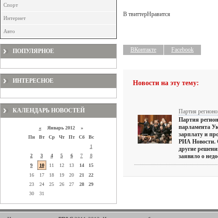
Спорт
В твиттер
Нравится
Интернет
Авто
ВКонтакте
Facebook
ПОПУЛЯРНОЕ
ИНТЕРЕСНОЕ
Новости на эту тему:
КАЛЕНДАРЬ НОВОСТЕЙ
Партия регионо
Партия регион
парламента У
«
Январь 2012 »
зарплату и пр
Пн
Вт
Ср
Чт
Пт
Сб
Вс
РИА Новости.
1
другие решения
2
3
4
5
6
7
8
заявило о недос
9
10
11
12
13
14
15
16
17
18
19
20
21
22
23
24
25
26
27
28
29
30
31