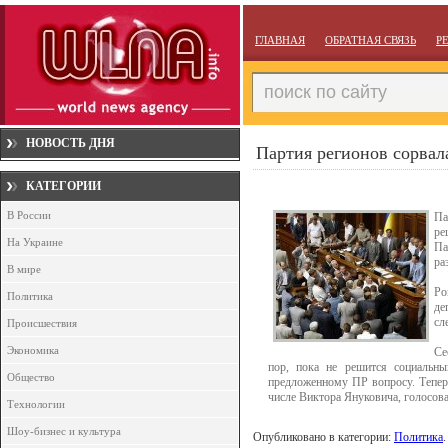
ГЛАВНАЯ
ОБРАТНАЯ СВЯЗЬ
Р
НОВОСТЬ ДНЯ
Партия регионов сорвал
КАТЕГОРИИ
В России
Па
ре
На Украине
Па
ра
В мире
Ро
Политика
де
сл
Происшествия
Экономика
Се
пор, пока не решится социальн
Общество
предложенному ПР вопросу. Теперь
числе Виктора Януковича, голосов
Технологии
Шоу-бизнес и культура
Опубликовано в категории:
Политика