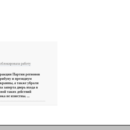
азблокировала работу
ракции Партии регионов
рибуну и президиум
краины, а также убрали
а заперта дверь входа в
ной таких действий
ка не известны. ...