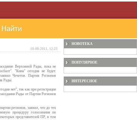
НОВОТЕКА
10-08-2011, 12:23
ПОПУЛЯРНОЕ
аседание Верховной Рады, пока не
балт". "Кина" сегодня не будет.
 заявил Чечетов. Партия Регионов
ия Рады.
ИНТЕРЕСНОЕ
одня нет", так как при регистрации
 заседании Рады от Партии Регионов
артии регионов, заявил, что до тех
 новую процедуру голосования по
екоторых представителей ПР, в том