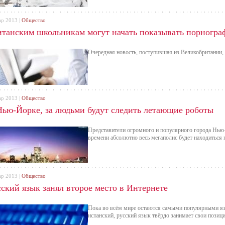
ар 2013 |
Общество
итанским школьникам могут начать показывать порногр
Очередная новость, поступившая из Великобритании, 
ар 2013 |
Общество
Нью-Йорке, за людьми будут следить летающие роботы
Представители огромного и популярного города Нью-
времени абсолютно весь мегаполис будет находиться 
ар 2013 |
Общество
сский язык занял второе место в Интернете
Пока во всём мире остаются самыми популярными яз
испанский, русский язык твёрдо занимает свои позици