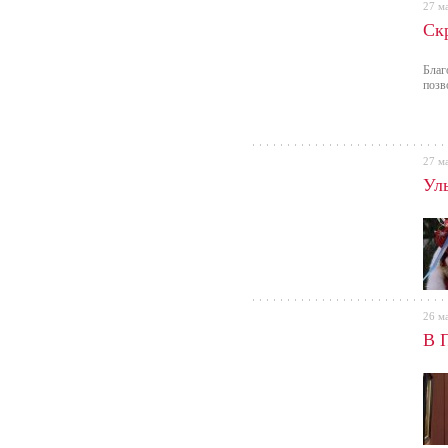
27 м
Ск
Благ
позв
27 м
Ул
26 м
В 