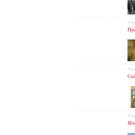
19 м
Пр
19 м
Сиг
18 м
Яп