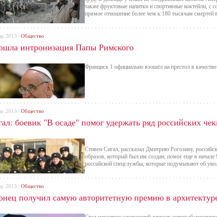
также фруктовые напитки и спортивные коктейли, с с
прямое отношение более чем к 180 тысячам смертей 
ар 2013 |
Общество
ошла интронизация Папы Римского
Франциск 1 официально взошёл на престол в качеств
ар 2013 |
Общество
ал: боевик "В осаде" помог удержать ряд российских че
Стивен Сигал, рассказал Дмитрию Рогозину, российск
образов, который был им создан, помог еще в начале 
российской спецслужбы, которые подумывают об уво
ар 2013 |
Общество
онец получил самую авторитетную премию в архитектур