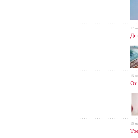
17 м
Де
15 м
От
15 м
Тр