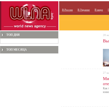
В России
В Украине
В мире
ТОП ДНЯ
28 м
Выш
ТОП МЕСЯЦА
27 м
Ми
от
Как 
юнио