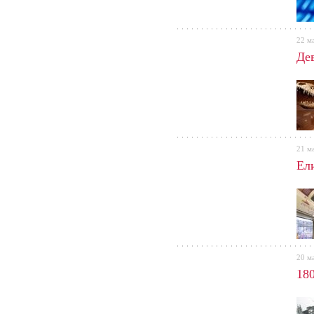
22 м
Де
21 м
Ели
20 м
180