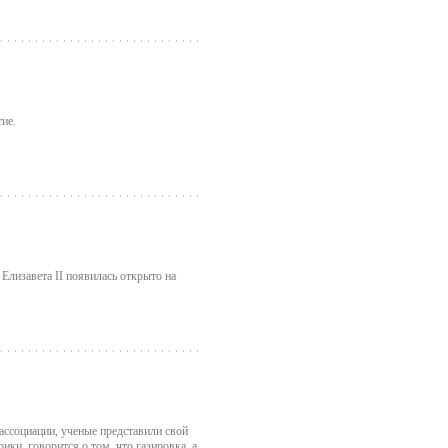
ие.
Елизавета II появилась открыто на
ассоциации, ученые представили свой
ки, говорится о том, что газировка, а