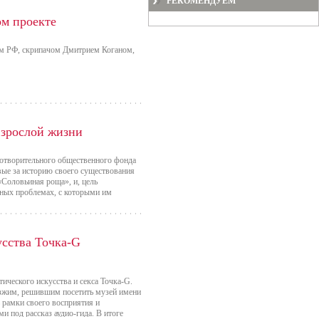
РЕКОМЕНДУЕМ
ом проекте
ом РФ, скрипачом Дмитрием Коганом,
взрослой жизни
готворительного общественного фонда
вые за историю своего существования
«Соловьиная роща», и, цель
нных проблемах, с которыми им
усства Точка-G
ческого искусства и секса Точка-G.
езжим, решившим посетить музей имени
 рамки своего восприятия и
 под рассказ аудио-гида. В итоге