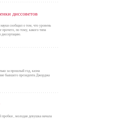
ройство, наподобие обычных цифровых
етствовал посетителей, рассказал о
 самого музея, а затем предложил
ценки диссоветов
науки сообщил о том, что уровень
е прочего, по тому, какого типа
и диссертацию.
лько за прошлый год, казна
ние бывшего президента Джорджа
у
й пробки , молодая девушка начала