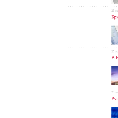
25 м
Бр
25 м
В 
23 м
Ру