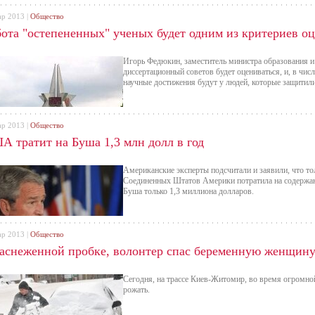
многим посетителям были вручены специальные уст
плееров, через которые бодрый мужской голос поприв
ар 2013 |
Общество
ключевых событиях и датах в жизни экспонатов, да и
бота "остепененных" ученых будет одним из критериев о
ти в художественную экспозицию.
Игорь Федюкин, заместитель министра образования и 
диссертационный советов будет оцениваться, и, в числ
научные достижения будут у людей, которые защитил
ар 2013 |
Общество
А тратит на Буша 1,3 млн долл в год
Американские эксперты подсчитали и заявили, что то
Соединенных Штатов Америки потратила на содержа
Буша только 1,3 миллиона долларов.
ар 2013 |
Общество
заснеженной пробке, волонтер спас беременную женщин
Сегодня, на трассе Киев-Житомир, во время огромно
рожать.