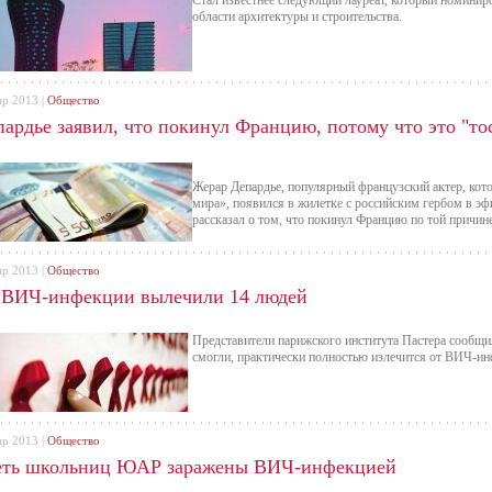
Стал известнее следующий лауреат, который номинир
области архитектуры и строительства.
ар 2013 |
Общество
пардье заявил, что покинул Францию, потому что это "то
Жерар Депардье, популярный французский актер, кот
мира», появился в жилетке с российским гербом в эф
рассказал о том, что покинул Францию по той причине,
ар 2013 |
Общество
 ВИЧ-инфекции вылечили 14 людей
Представители парижского института Пастера сообщил
смогли, практически полностью излечится от ВИЧ-ин
ар 2013 |
Общество
еть школьниц ЮАР заражены ВИЧ-инфекцией