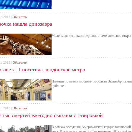
ар 2013 |
Общество
вочка нашла динозавра
Маленькая девочка совершила знаменательное открыт
ар 2013 |
Общество
завета II посетила лондонское метро
Наконец-то всеми любимая королева Великобритании 
публике.
ар 2013 |
Общество
 тыс смертей ежегодно связаны с газировкой
В рамках заседания Американской кардиологической 
труд. В докладе ученых из Соединенных Штатов Амери