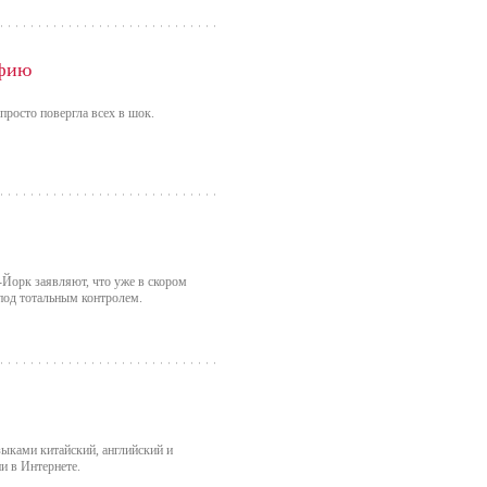
афию
просто повергла всех в шок.
Йорк заявляют, что уже в скором
под тотальным контролем.
ыками китайский, английский и
и в Интернете.