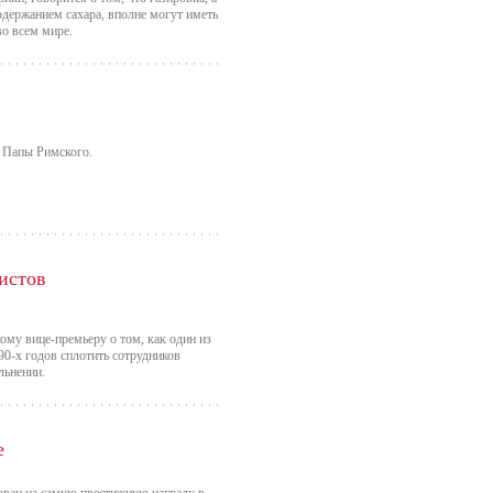
одержанием сахара, вполне могут иметь
во всем мире.
е Папы Римского.
кистов
ому вице-премьеру о том, как один из
90-х годов сплотить сотрудников
льнении.
е