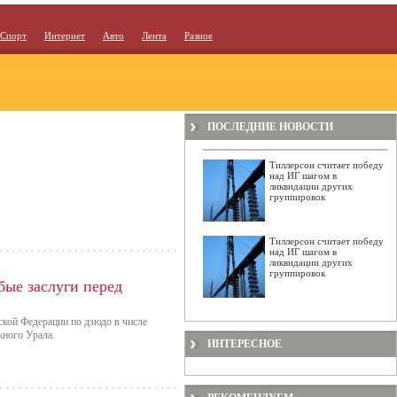
Спорт
Интернет
Авто
Лента
Разное
ПОСЛЕДНИЕ НОВОСТИ
Тиллерсон считает победу
над ИГ шагом в
ликвидации других
группировок
Тиллерсон считает победу
над ИГ шагом в
ликвидации других
группировок
ые заслуги перед
ской Федерации по дзюдо в числе
жного Урала.
ИНТЕРЕСНОЕ