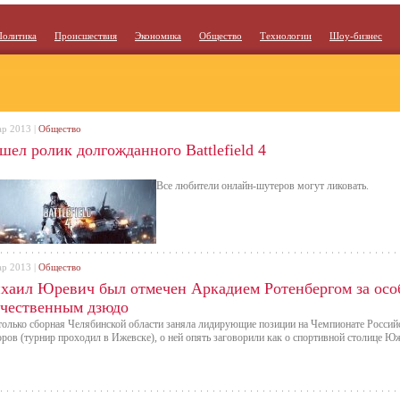
Политика
Происшествия
Экономика
Общество
Технологии
Шоу-бизнес
ар 2013 |
Общество
ел ролик долгожданного Battlefield 4
Все любители онлайн-шутеров могут ликовать.
ар 2013 |
Общество
хаил Юревич был отмечен Аркадием Ротенбергом за особ
ечественным дзюдо
только сборная Челябинской области заняла лидирующие позиции на Чемпионате Россий
ров (турнир проходил в Ижевске), о ней опять заговорили как о спортивной столице Ю