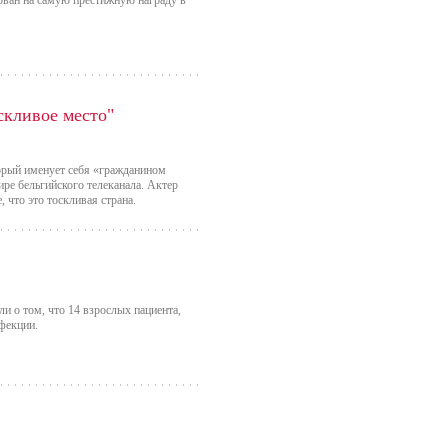
ован на самую престижную награду в
скливое место"
орый именует себя «гражданином
ире бельгийского телеканала. Актер
 что это тоскливая страна.
и о том, что 14 взрослых пациента,
фекции.