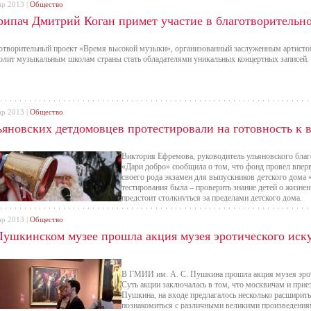
ар 2013 |
Общество
рипач Дмитрий Коган примет участие в благотворительн
отворительный проект «Время высокой музыки», организованный заслуженным артист
олит музыкальным школам страны стать обладателями уникальных концертных записей.
ар 2013 |
Общество
ьяновских детдомовцев протестировали на готовность к 
Виктория Ефремова, руководитель ульяновского бла
«Дари добро» сообщила о том, что фонд провел впер
своего рода экзамен для выпускников детского дома 
тестирования была – проверить знание детей о жизне
предстоит столкнуться за пределами детского дома.
ар 2013 |
Общество
Пушкинском музее прошла акция музея эротического иск
В ГМИИ им. А. С. Пушкина прошла акция музея эроти
Суть акции заключалась в том, что москвичам и при
Пушкина, на входе предлагалось несколько расширить
познакомиться с различными великими произведениями