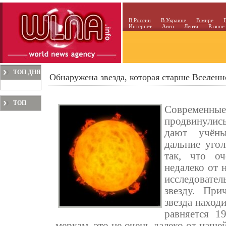
В России
В Украине
В мире
Интернет
Авто
Лента
Разное
ТОП ДНЯ
Обнаружена звезда, которая старше Вселенн
ТОП
Современ
МЕСЯЦА
продвинулись
дают учёны
дальние угол
так, что о
недалеко от 
исследовате
звезду. При
звезда находи
равняется 1
меркам, это не очень далеко от наше