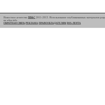
Новостное агентство
BB&C
2011-2013. Использование опубликованных материалов разр
на wlna.info.
ОБРАТНАЯ СВЯЗЬ
РЕКЛАМА
ПРАВООБЛАДАТЕЛЯМ
RSS-ЛЕНТА