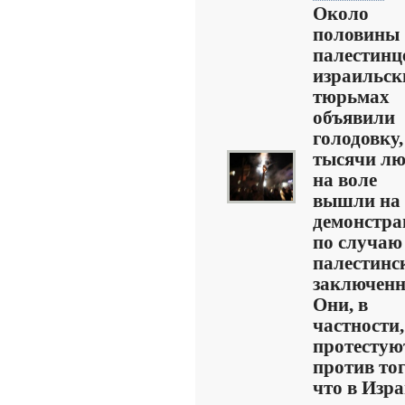
Около
половины
палестинц
израильск
тюрьмах
объявили
голодовку,
тысячи лю
на воле
вышли на
демонстр
по случаю
палестинс
заключенн
Они, в
частности,
протестую
против тог
что в Изр