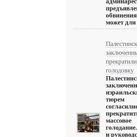
админарес
предъявле
обвинения
может дли .
Палестинс
заключенн
прекратили
голодовку
Палестинс
заключен
израильск
тюрем
согласили
прекратит
массовое
голодание
и руковод