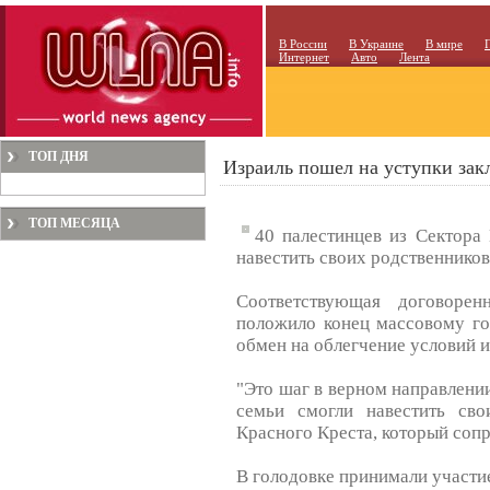
В России
В Украине
В мире
Интернет
Авто
Лента
ТОП ДНЯ
Израиль пошел на уступки за
ТОП МЕСЯЦА
40 палестинцев из Сектора 
навестить своих родственников
Соответствующая договорен
положило конец массовому го
обмен на облегчение условий 
"Это шаг в верном направлении
семьи смогли навестить свои
Красного Креста, который соп
В голодовке принимали участи