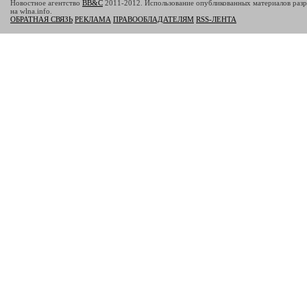
Новостное агентство
BB&C
2011-2012. Использование опубликованных материалов разр
на wlna.info.
ОБРАТНАЯ СВЯЗЬ
РЕКЛАМА
ПРАВООБЛАДАТЕЛЯМ
RSS-ЛЕНТА