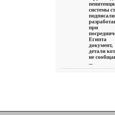
пенитенци
системы с
подписали
разработ
при
посреднич
Египта
документ,
детали ко
не сообща
...