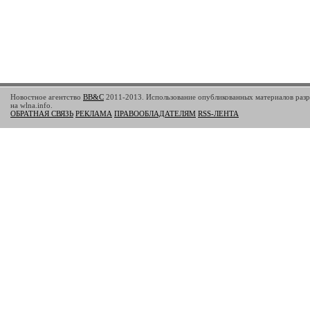
Новостное агентство
BB&C
2011-2013. Использование опубликованных материалов разр
на wlna.info.
ОБРАТНАЯ СВЯЗЬ
РЕКЛАМА
ПРАВООБЛАДАТЕЛЯМ
RSS-ЛЕНТА