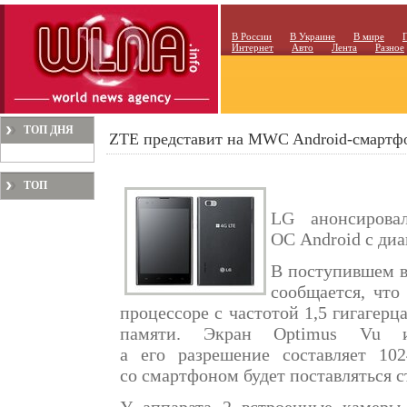
В России
В Украине
В мире
Интернет
Авто
Лента
Разное
ТОП ДНЯ
ZTE представит на MWC Android-смартф
ТОП
МЕСЯЦА
LG анонсирова
ОС Android с ди
В поступившем в
сообщается, что
процессоре с частотой 1,5 гигагер
памяти. Экран Optimus Vu и
а его разрешение составляет 10
со смартфоном будет поставляться с