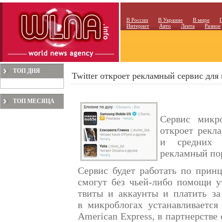
В России
В Украине
В мире
Интернет
Авто
Лента
Разное
ТОП ДНЯ
Twitter откроет рекламный сервис для
ТОП МЕСЯЦА
Сервис микр
откроет рекл
и средних 
рекламный по
Сервис будет работать по прин
смогут без чьей-либо помощи уч
твиты и аккаунты и платить за
в микроблогах устанавливаетс
American Express, в партнерстве 