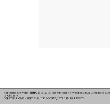
Новостное агентство
BB&C
2011-2013. Использование опубликованных материалов разр
на wlna.info.
ОБРАТНАЯ СВЯЗЬ
РЕКЛАМА
ПРАВООБЛАДАТЕЛЯМ
RSS-ЛЕНТА