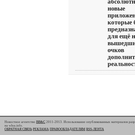
абсолют
новые
приложен
которые 
предназн
для ещё н
вышедш
очков
дополнит
реальност
Новостное агентство
BB&C
2011-2013. Использование опубликованных материалов разр
на wlna.info.
ОБРАТНАЯ СВЯЗЬ
РЕКЛАМА
ПРАВООБЛАДАТЕЛЯМ
RSS-ЛЕНТА