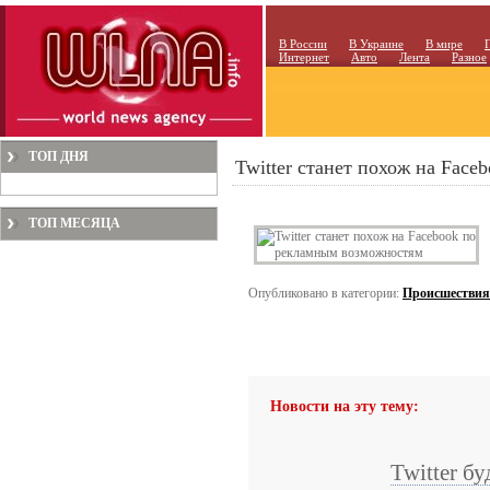
В России
В Украине
В мире
Интернет
Авто
Лента
Разное
ТОП ДНЯ
Twitter станет похож на Fac
ТОП МЕСЯЦА
Опубликовано в категории:
Происшествия
Новости на эту тему:
Twitter бу