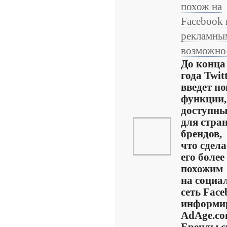
похож на
Facebook 
рекламны
возможно
До конца
года Twit
введет н
функции,
доступны
для стра
брендов,
что сдела
его более
похожим
на социа
сеть Face
информи
AdAge.co