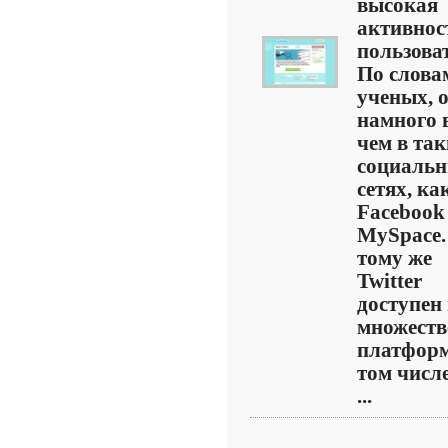
высокая
активнос
пользова
По слова
ученых, 
намного 
чем в та
социаль
сетях, ка
Facebook
MySpace.
тому же
Twitter
доступен
множеств
платформ
том числе
...