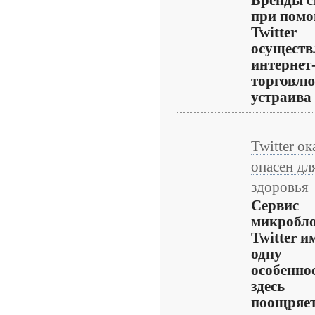
Бренды с
при пом
Twitter
осуществ
интернет
торговлю
устраива .
Twitter ок
опасен дл
здоровья
Сервис
микробло
Twitter и
одну
особеннос
здесь
поощряе