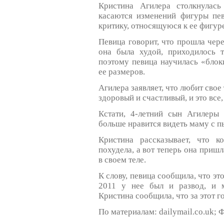
Кристина Агилера столкнулас
касаются изменений фигуры пев
критику, относящуюся к ее фигур
Певица говорит, что прошла через
она была худой, приходилось 
поэтому певица научилась «блок
ее размеров.
Агилера заявляет, что любит свое 
здоровый и счастливый, и это все,
Кстати, 4-летний сын Агилер
больше нравится видеть маму с 
Кристина рассказывает, что к
похудела, а вот теперь она пришл
в своем теле.
К слову, певица сообщила, что эт
2011 у нее был и развод, и м
Кристина сообщила, что за этот г
По материалам: dailymail.co.uk; Фо