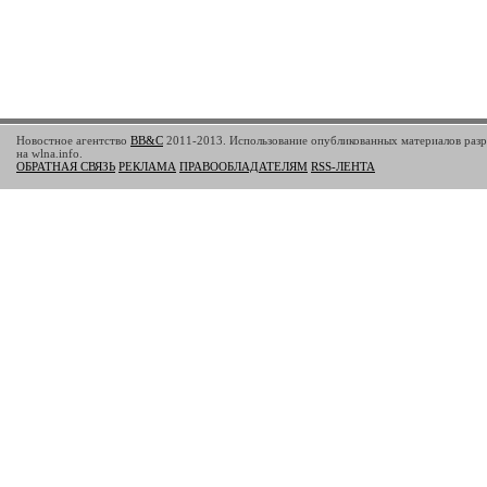
Новостное агентство
BB&C
2011-2013. Использование опубликованных материалов разр
на wlna.info.
ОБРАТНАЯ СВЯЗЬ
РЕКЛАМА
ПРАВООБЛАДАТЕЛЯМ
RSS-ЛЕНТА