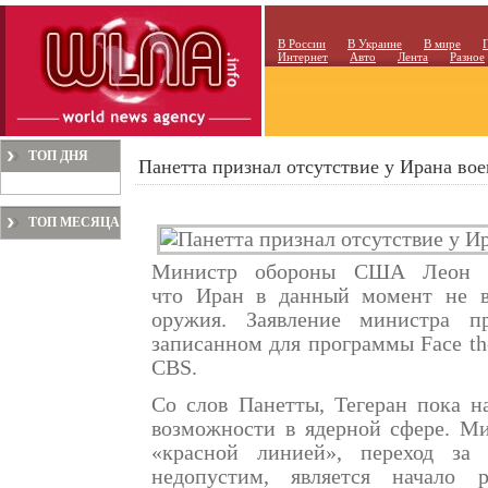
В России
В Украине
В мире
Интернет
Авто
Лента
Разное
ТОП ДНЯ
Панетта признал отсутствие у Ирана во
ТОП МЕСЯЦА
Министр обороны США Леон Па
что Иран в данный момент не в
оружия. Заявление министра п
записанном для программы Face the
CBS.
Со слов Панетты, Тегеран пока н
возможности в ядерной сфере. М
«красной линией», переход за
недопустим, является начало р