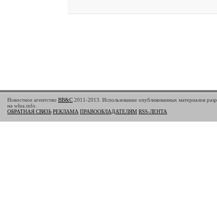
Новостное агентство
BB&C
2011-2013. Использование опубликованных материалов разр
на wlna.info.
ОБРАТНАЯ СВЯЗЬ
РЕКЛАМА
ПРАВООБЛАДАТЕЛЯМ
RSS-ЛЕНТА