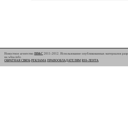
Новостное агентство
BB&C
2011-2012. Использование опубликованных материалов разр
на wlna.info.
ОБРАТНАЯ СВЯЗЬ
РЕКЛАМА
ПРАВООБЛАДАТЕЛЯМ
RSS-ЛЕНТА