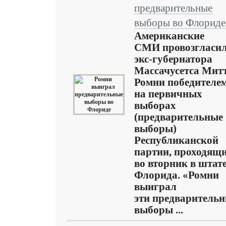
предварительные
выборы во Флориде
Американские
СМИ провозгласи
экс-губернатора
Массачусетса Мит
Ромни победителе
на первичных
выборах
(предварительные
выборы)
Республиканской
партии, проходящ
во вторник в штат
Флорида. «Ромни
выиграл
эти предваритель
выборы ...