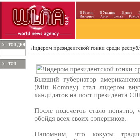
В России
В Украине
В мире
Интернет
Авто
Лента
Разное
ТОП ДНЯ
Лидером президентской гонки среди респуб
ТОП
МЕСЯЦА
Бывший губернатор американско
(Mitt Romney) стал лидером вну
кандидатов на пост президента С
После подсчетов стало понятно, 
обойдя всех своих соперников.
Напомним, что кокусы тради