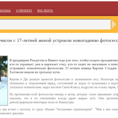
ЕКЛАМА
О ПРОЕКТЕ
RSS-ЛЕНТА
тчисон c 17-летней женой устроили новогоднюю фотосес
В преддверии Рождества и Нового года для того, чтобы создать праздничн
кто-то украшает дом и наряжает елку, кто-то ходит по магазинам в пои
устраивает тематические фотосессии. 17-летняя певица Кортни Стодден 
Хатчисон пошли по третьему пути.
Кортни и Даг решили провести фотосессию в заснеженном лесу. Несмотря н
облачилась в откровенный наряд, состоявший из верха от купальника и коро
утеплился основательно: надел костюм Санта-Клауса, водрузил на голову парик, 
На протяжении всей фотосессии певица и актер, которые стали законными суп
показать, что в их отношениях всегда царит жаркое лето. Они эротичн
демонстрировали некоторые позы из Камасутры.
 она встает с постели, то сразу обувает "босоножки стриптизерши". "Мне в них оче
заявляет девушка.