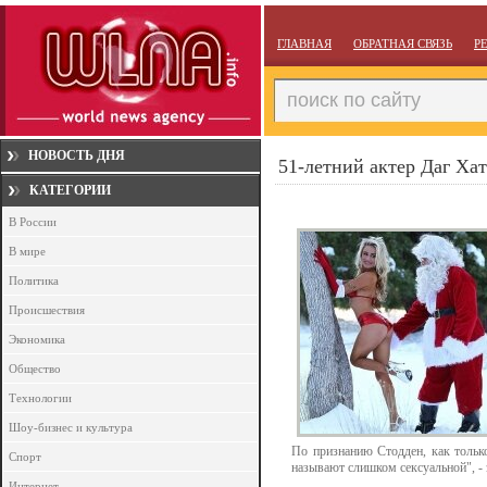
ГЛАВНАЯ
ОБРАТНАЯ СВЯЗЬ
Р
НОВОСТЬ ДНЯ
51-летний актер Даг Ха
КАТЕГОРИИ
В России
В мире
Политика
Происшествия
Экономика
Общество
Технологии
Шоу-бизнес и культура
По признанию Стодден, как только
Спорт
называют слишком сексуальной", - 
Интернет