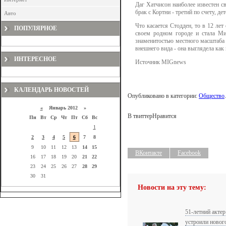
Даг Хатчисон наиболее известен с
брак с Кортни - третий по счету, дет
Авто
Что касается Стодден, то в 12 лет
ПОПУЛЯРНОЕ
своем родном городе и стала Ми
знаменитостью местного масштаба и
внешнего вида - она выглядела как 
ИНТЕРЕСНОЕ
Источник MIGnews
КАЛЕНДАРЬ НОВОСТЕЙ
Опубликовано в категории:
Общество
«
Январь 2012 »
В твиттер
Нравится
Пн
Вт
Ср
Чт
Пт
Сб
Вс
1
2
3
4
5
6
7
8
9
10
11
12
13
14
15
ВКонтакте
Facebook
16
17
18
19
20
21
22
23
24
25
26
27
28
29
30
31
Новости на эту тему:
51-летний актер
устроили новог