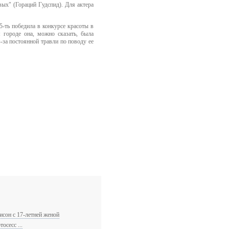
вых" (Гораций Гудспид). Для актера
5-ть победила в конкурсе красоты в
городе она, можно сказать, была
-за постоянной травли по поводу ее
исон c 17-летней женой
осесс ...