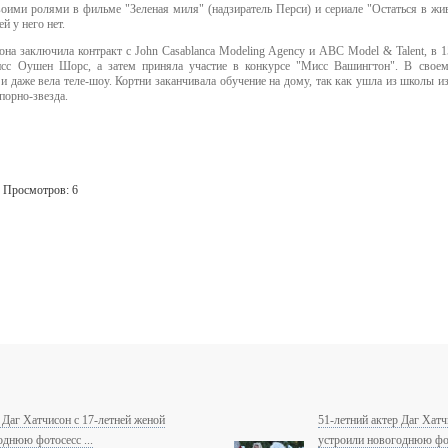
воими ролями в фильме "Зеленая миля" (надзиратель Перси) и сериале "Остаться в жи
ей у него нет.
 она заключила контракт с John Casablanca Modeling Agency и ABC Model & Talent, в 1
сс Оушен Шорс, а затем приняла участие в конкурсе "Мисс Вашингтон". В своем 
 даже вела теле-шоу. Кортни заканчивала обучение на дому, так как ушла из школы из
порно-звезда.
. Просмотров: 6
 Даг Хатчисон c 17-летней женой
51-летний актер Даг Хатч
однюю фотосесс ...
устроили новогоднюю фот