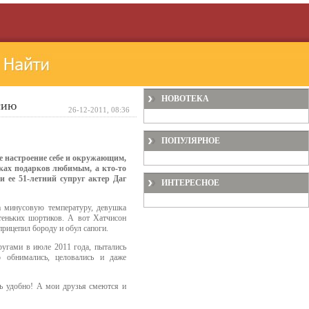
НОВОТЕКА
сию
26-12-2011, 08:36
ПОПУЛЯРНОЕ
ое настроение себе и окружающим,
сках подарков любимым, а кто-то
и ее 51-летний супруг актер Даг
ИНТЕРЕСНОЕ
а минусовую температуру, девушка
теньких шортиков. А вот Хатчисон
прицепил бороду и обул сапоги.
ругами в июле 2011 года, пытались
о обнимались, целовались и даже
нь удобно! А мои друзья смеются и