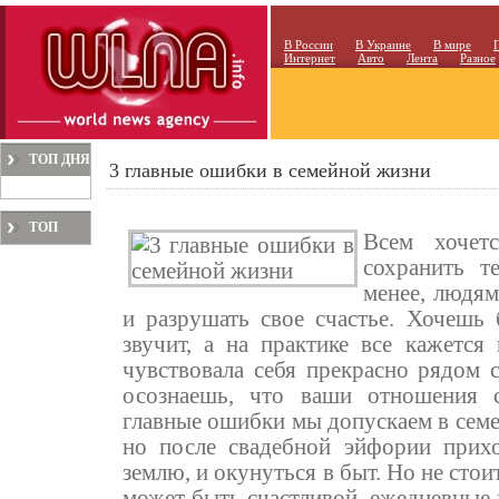
В России
В Украине
В мире
Интернет
Авто
Лента
Разное
ТОП ДНЯ
3 главные ошибки в семейной жизни
ТОП
Всем хочет
МЕСЯЦА
сохранить т
менее, людям
и разрушать свое счастье. Хочешь 
звучит, а на практике все кажется
чувствовала себя прекрасно рядом 
осознаешь, что ваши отношения с
главные ошибки мы допускаем в семе
но после свадебной эйфории прихо
землю, и окунуться в быт. Но не стои
может быть счастливой, ежедневные 