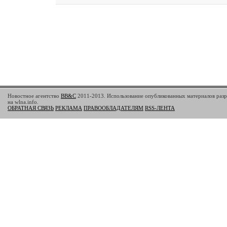
Новостное агентство
BB&C
2011-2013. Использование опубликованных материалов разр
на wlna.info.
ОБРАТНАЯ СВЯЗЬ
РЕКЛАМА
ПРАВООБЛАДАТЕЛЯМ
RSS-ЛЕНТА