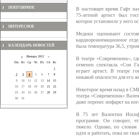
ПОПУЛЯРНОЕ
В настоящее время Гафт на
75-летний артист был госп
которое установило у него о
ИНТЕРЕСНОЕ
Медики оценивают состоя
кардиореанимационное отдел
КАЛЕНДАРЬ НОВОСТЕЙ
была температура 36,5, утром
«
Январь 2012 »
В театре «Современник», гд
Пн
Вт
Ср
Чт
Пт
Сб
Вс
отменен спектакль «Сон Га
1
играет артист. В театре го
2
3
4
5
6
7
8
никакой опасности для его ж
9
10
11
12
13
14
15
16
17
18
19
20
21
22
Некоторое время назад в СМ
23
24
25
26
27
28
29
театра «Современник» Валент
30
31
даже перенес инфаркт на ног
В 75 лет Валентин Иосиф
программе. Он говорит, чт
тяжело. Однако, по словам
идти и работать, пока не сва