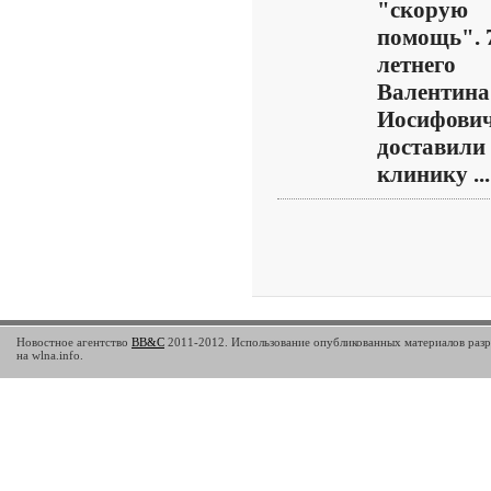
"скорую
помощь". 
летнего
Валентина
Иосифови
доставили
клинику ...
Новостное агентство
BB&C
2011-2012. Использование опубликованных материалов разр
на wlna.info.