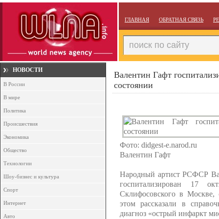
ГЛАВНАЯ
ОБРАТНАЯ СВЯЗЬ
Р
НОВОСТИ
Валентин Гафт госпитализ
состоянии
В России
В мире
Политика
Происшествия
Экономика
Фото: didgest-e.narod.ru
Общество
Валентин Гафт
Технологии
Народный артист РСФСР Вал
Шоу-бизнес и культура
госпитализирован 17 
Спорт
Склифосовского в Москве, 
этом рассказали в справоч
Интернет
диагноз «острый инфаркт ми
Авто