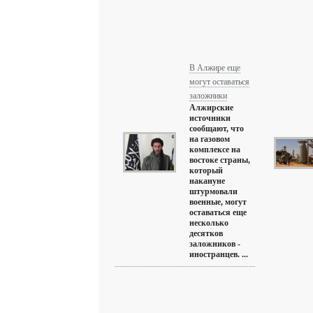
В Алжире еще
могут оставаться
заложники
Алжирские
источники
сообщают, что
на газовом
комплексе на
востоке страны,
который
накануне
штурмовали
военные, могут
оставаться еще
несколько
десятков
заложников -
иностранцев. ...