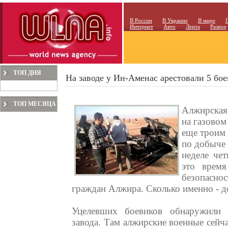
В России
В Украине
В мире
Интернет
Авто
Лента
Разное
ТОП ДНЯ
На заводе у Ин-Аменас арестовали 5 бо
ТОП МЕСЯЦА
Алжирская
на газовом
еще троим 
по добыче 
неделе че
это время
безопасно
граждан Алжира. Сколько именно - д
Уцелевших боевиков обнаружили 
завода. Там алжирские военные сейч