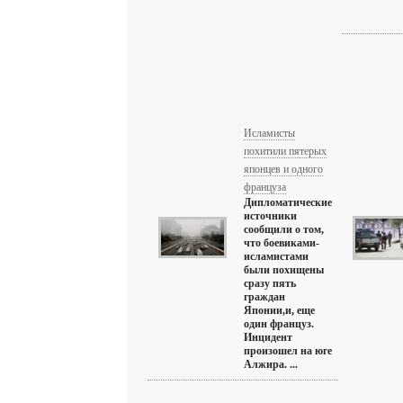
Исламисты
похитили пятерых
японцев и одного
француза
Дипломатические
источники
сообщили о том,
что боевиками-
исламистами
были похищены
сразу пять
граждан
Японии,и, еще
один француз.
Инцидент
произошел на юге
Алжира. ...