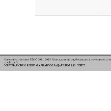
Новостное агентство
BB&C
2011-2013. Использование опубликованных материалов разр
на wlna.info.
ОБРАТНАЯ СВЯЗЬ
РЕКЛАМА
ПРАВООБЛАДАТЕЛЯМ
RSS-ЛЕНТА