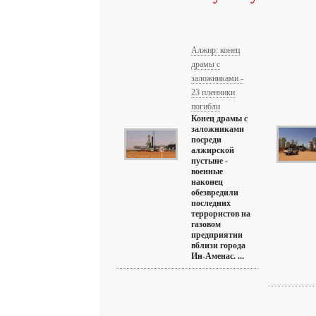
Алжир: конец
драмы с
заложниками -
23 пленники
погибли
Конец драмы с
заложниками
посреди
алжирской
пустыне -
военные
наконец
обезвредили
последних
террористов на
газовом
предприятии
вблизи города
Ин-Аменас. ...