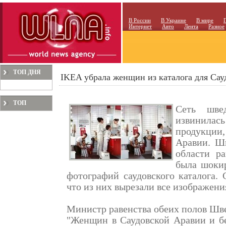
В России
В Украине
В мире
Интернет
Авто
Лента
Разное
ТОП ДНЯ
IKEA убрала женщин из каталога для Са
ТОП
Сеть шве
МЕСЯЦА
извинилась
продукции,
Аравии. Шв
области р
была шокир
фотографий саудовского каталога.
что из них вырезали все изображен
Министр равенства обеих полов Шв
"Женщин в Саудовской Аравии и бе