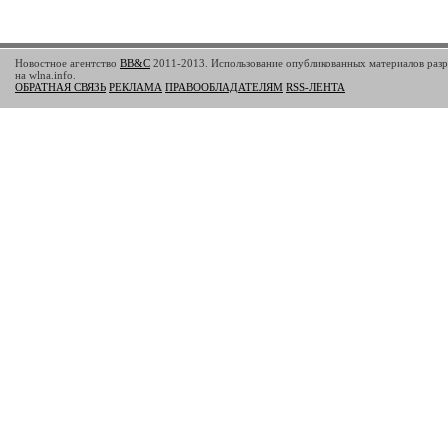
Новостное агентство
BB&C
2011-2013. Использование опубликованных материалов разр
на wlna.info.
ОБРАТНАЯ СВЯЗЬ
РЕКЛАМА
ПРАВООБЛАДАТЕЛЯМ
RSS-ЛЕНТА