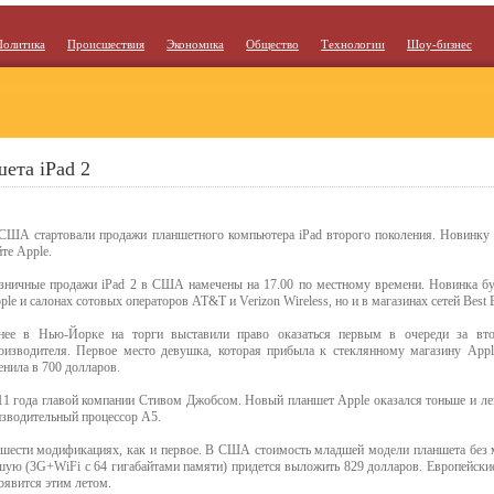
Политика
Происшествия
Экономика
Общество
Технологии
Шоу-бизнес
ета iPad 2
США стартовали продажи планшетного компьютера iPad второго поколения. Новинку
йте Apple.
зничные продажи iPad 2 в США намечены на 17.00 по местному времени. Новинка буд
ple и салонах сотовых операторов AT&T и Verizon Wireless, но и в магазинах сетей Best B
нее в Нью-Йорке на торги выставили право оказаться первым в очереди за вт
оизводителя. Первое место девушка, которая прибыла к стеклянному магазину Appl
енила в 700 долларов.
011 года главой компании Стивом Джобсом. Новый планшет Apple оказался тоньше и ле
зводительный процессор A5.
в шести модификациях, как и первое. В США стоимость младшей модели планшета без 
ршую (3G+WiFi c 64 гигабайтами памяти) придется выложить 829 долларов. Европейские
оявится этим летом.