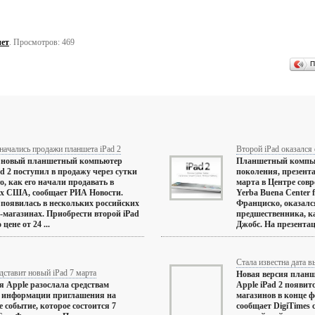
ет
. Просмотров: 469
П
начались продажи планшета iPad 2
Второй iPad оказался
и новый планшетный компьютер
Планшетный компьют
ad 2 поступил в продажу через сутки
поколения, презент
го, как его начали продавать в
марта в Центре совр
х США, сообщает РИА Новости.
Yerba Buena Center f
появилась в нескольких российских
Франциско, оказался
-магазинах. Приобрести второй iPad
предшественника, к
цене от 24 ...
Джобс. На презентаци
Стала известна дата в
дставит новый iPad 7 марта
Новая версия планш
 Apple разослала средствам
Apple iPad 2 появит
й информации приглашения на
магазинов в конце ф
е событие, которое состоится 7
сообщает DigiTimes 