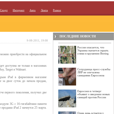
Спорт
Интернет
Авто
Лента
Разное
ПОСЛЕДНИЕ НОВОСТИ
9-08-2011, 19:08
Россия опасается, что
Украина пытается скрыть
улики в крушении Boeing
 можно приобрести на официальном
ет доступна не только в магазинах
uy, Target и Walmart.
Сотрудница пресс-службы
ЛНР не опечалена
санкциями Евросоюза
орым iPad в фирменном магазине
e за двое суток до начала продаж,
Евросоюз в четверг
гче первого поколения, получил две
объявит о введении новых
санкций против России
модуля 3G c 16 гигабайтами памяти
 продажи iPad 2 начнутся 25 марта.
Один день остается у