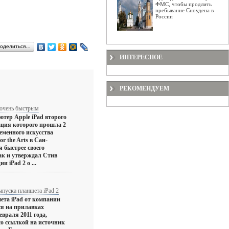
ФМС, чтобы продлить
пребывание Сноудена в
России
оделиться…
ИНТЕРЕСНОЕ
РЕКОМЕНДУЕМ
 очень быстрым
ер Apple iPad второго
ация которого прошла 2
еменного искусства
or the Arts в Сан-
 быстрее своего
ак и утверждал Стив
и iPad 2 о ...
ыпуска планшета iPad 2
ета iPad от компании
ся на прилавках
евраля 2011 года,
со ссылкой на источник