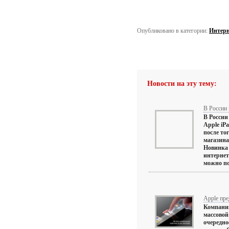
Опубликовано в категории:
Интерн
Новости на эту тему:
В России 
В Росси
Apple iP
после то
магазина
Новинка 
интернет
можно по 
Apple пре
Компания
массово
очередно