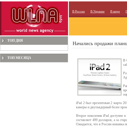
В России
В Украине
В мире
ТОП ДНЯ
Начались продажи планш
ТОП МЕСЯЦА
В 
са
Ро
Ap
Ра
пр
оц
iPad 2 был презентован 2 марта 2
камеры и двухъядерный более прои
Второе поколения iPad доступно 
составляет 499 долларов, а за ста
Ожидается, что в России новинка п