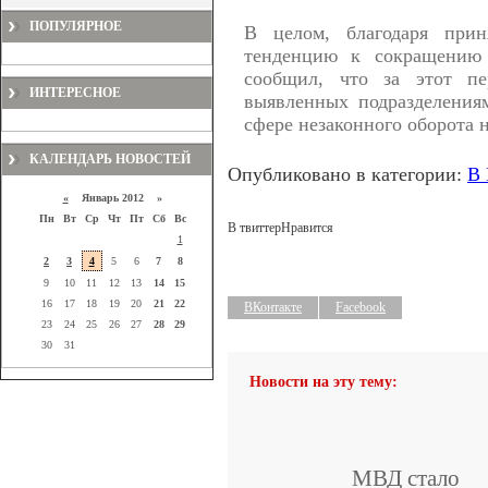
ПОПУЛЯРНОЕ
В целом, благодаря прин
тенденцию к сокращению 
сообщил, что за этот пе
ИНТЕРЕСНОЕ
выявленных подразделения
сфере незаконного оборота н
КАЛЕНДАРЬ НОВОСТЕЙ
Опубликовано в категории:
В 
«
Январь 2012 »
Пн
Вт
Ср
Чт
Пт
Сб
Вс
В твиттер
Нравится
1
2
3
4
5
6
7
8
9
10
11
12
13
14
15
16
17
18
19
20
21
22
ВКонтакте
Facebook
23
24
25
26
27
28
29
30
31
Новости на эту тему:
МВД стало