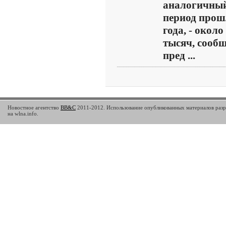
аналогичны
период прош
года, - около
тысяч, сооб
пред ...
Новостное агентство
BB&C
2011-2012. Использование опубликованных материалов разр
на wlna.info.