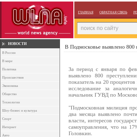
ГЛАВНАЯ
ОБРАТНАЯ СВЯЗЬ
Р
НОВОСТИ
В Подмосковье выявлено 800
В России
В мире
За период с января по фе
Политика
выявлено 800 преступлен
Происшествия
показатель на 20 процентов
Экономика
исследование за аналогич
начальник ГУВД по Московс
Общество
Технологии
"Подмосковная милиция про
Шоу-бизнес и культура
два месяца выявлено почт
Спорт
власти, интересов государс
самоуправления, что на 17
Интернет
Головкин.
Авто