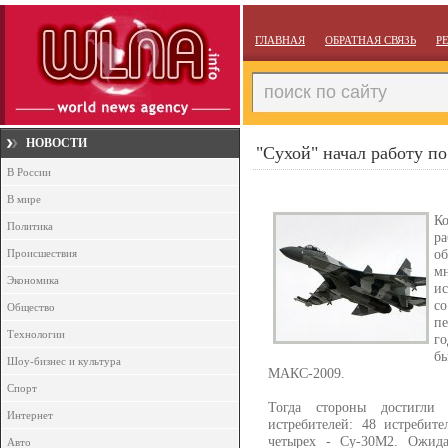
ГЛАВНАЯ
ОБРАТНАЯ СВЯЗЬ
Р
НОВОСТИ
"Сухой" начал работу по
В России
В мире
К
Политика
р
о
Происшествия
м
Экономика
ис
с
Общество
пе
Технологии
го
бы
Шоу-бизнес и культура
МАКС-2009.
Спорт
Тогда стороны достигли 
Интернет
истребителей: 48 истребит
четырех - Су-30М2. Ожида
Авто