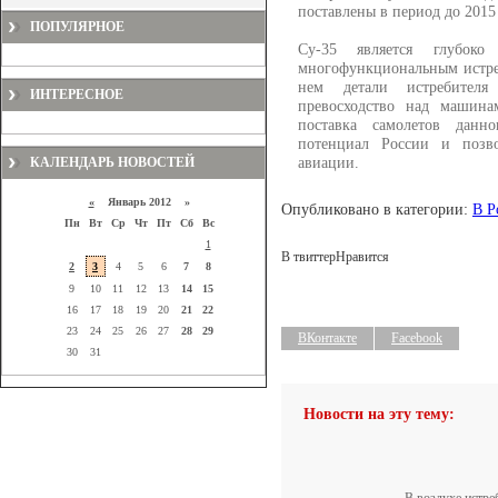
поставлены в период до 2015 
ПОПУЛЯРНОЕ
Су-35 является глубоко
многофункциональным истре
нем детали истребителя
ИНТЕРЕСНОЕ
превосходство над машина
поставка самолетов данн
потенциал России и позво
авиации.
КАЛЕНДАРЬ НОВОСТЕЙ
«
Январь 2012 »
Опубликовано в категории:
В Р
Пн
Вт
Ср
Чт
Пт
Сб
Вс
1
В твиттер
Нравится
2
3
4
5
6
7
8
9
10
11
12
13
14
15
16
17
18
19
20
21
22
23
24
25
26
27
28
29
ВКонтакте
Facebook
30
31
Новости на эту тему: