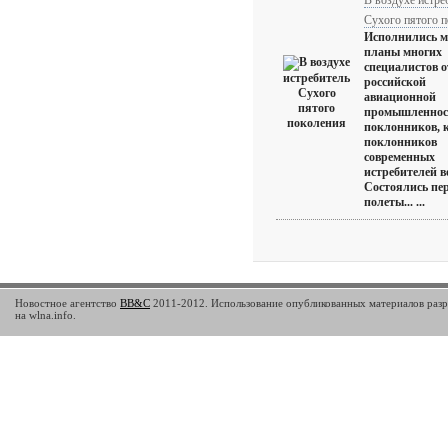
В воздухе истре
Сухого пятого 
Исполнились м
планы многих
специалистов о
российской
авиационной
промышленност
поклонников, 
поклонников
современных
истребителей в
Состоялись пе
полеты... ...
Новостное агентство
BB&C
2011-2012. Использование опубликованных материалов разр
на wlna.info.