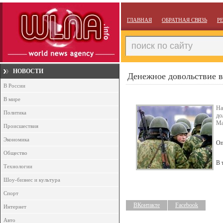
ГЛАВНАЯ
ОБРАТНАЯ СВЯЗЬ
Р
НОВОСТИ
Денежное довольствие 
В России
В мире
На
Политика
до
Ма
Происшествия
Экономика
Оп
Общество
В 
Технологии
Шоу-бизнес и культура
Спорт
ВКонтакте
Facebook
Интернет
Авто