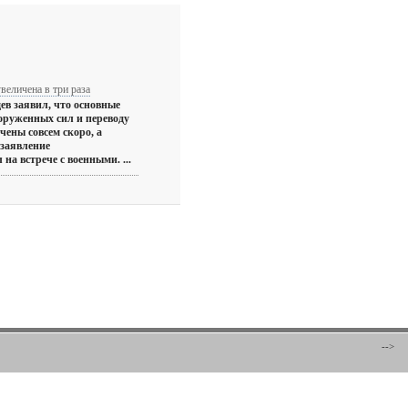
величена в три раза
ев заявил, что основные
оруженных сил и переводу
чены совсем скоро, а
 заявление
а встрече с военными. ...
-->