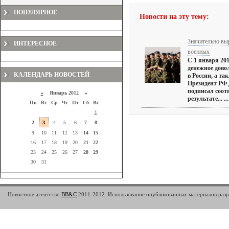
ПОПУЛЯРНОЕ
Новости на эту тему:
Значительно вы
ИНТЕРЕСНОЕ
военных
С 1 января 20
денежное дово
КАЛЕНДАРЬ НОВОСТЕЙ
в России, а та
Президент РФ
подписал соот
«
Январь 2012 »
результате... ...
Пн
Вт
Ср
Чт
Пт
Сб
Вс
1
2
3
4
5
6
7
8
9
10
11
12
13
14
15
16
17
18
19
20
21
22
23
24
25
26
27
28
29
30
31
Новостное агентство
BB&C
2011-2012. Использование опубликованных материалов разре