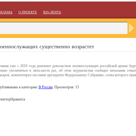
ЕКЛАМА
О ПРОЕКТЕ
RSS-ЛЕНТА
военнослужащих существенно возрастет
чиная уже с 2010 года денежное довольствие военнослужащих российской армии будет
лжно увеличиться в пять-шесть раз, об этом журналистам сообщил начальник ген
каров, комментируя послание президента Федеральному Собранию, слова которого при
убликовано в категории:
В России
. Просмотров: 15
твиттер
Нравится