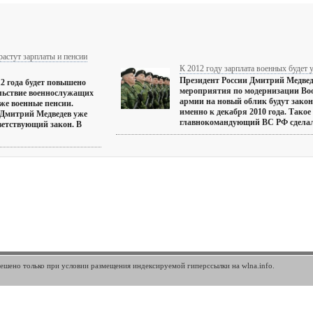
растут зарплаты и пенсии
К 2012 году зарплата военных будет у
Президент России Дмитрий Медвед
12 года будет повышено
мероприятия по модернизации Во
льствие военнослужащих
армии на новый облик будут закон
кже военные пенсии.
именно к декабря 2010 года. Такое
 Дмитрий Медведев уже
главнокомандующий ВС РФ сделал н
ветствующий закон. В
шено только при условии размещения индексируемой гиперссылки на wlna.info.