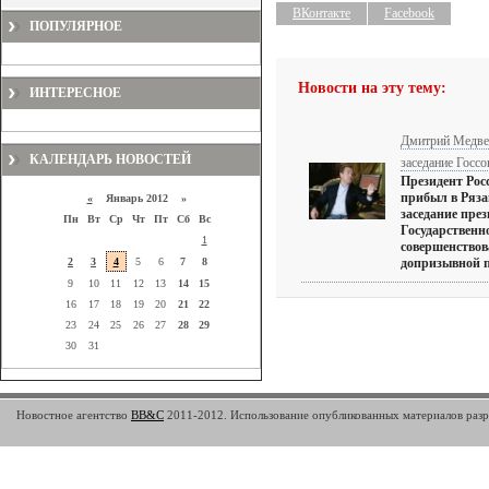
ВКонтакте
Facebook
ПОПУЛЯРНОЕ
Новости на эту тему:
ИНТЕРЕСНОЕ
Дмитрий Медвед
КАЛЕНДАРЬ НОВОСТЕЙ
заседание Госсо
Президент Рос
прибыл в Рязан
«
Январь 2012 »
заседание пре
Пн
Вт
Ср
Чт
Пт
Сб
Вс
Государственн
1
совершенство
2
3
4
5
6
7
8
допризывной п
9
10
11
12
13
14
15
16
17
18
19
20
21
22
23
24
25
26
27
28
29
30
31
Новостное агентство
BB&C
2011-2012. Использование опубликованных материалов разре