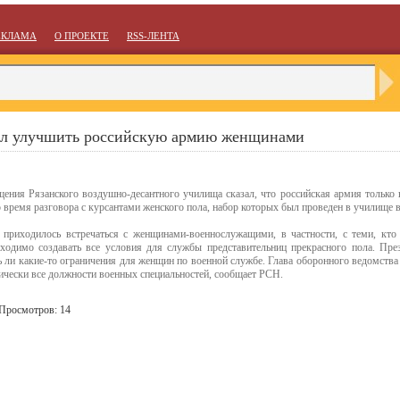
ЕКЛАМА
О ПРОЕКТЕ
RSS-ЛЕНТА
ил улучшить российскую армию женщинами
ения Рязанского воздушно-десантного училища сказал, что российская армия только
 время разговора с курсантами женского пола, набор которых был проведен в училище 
 приходилось встречаться с женщинами-военнослужащими, в частности, с теми, кто
бходимо создавать все условия для службы представительниц прекрасного пола. Пре
 ли какие-то ограничения для женщин по военной службе. Глава оборонного ведомства
тически все должности военных специальностей, сообщает РСН.
 Просмотров: 14