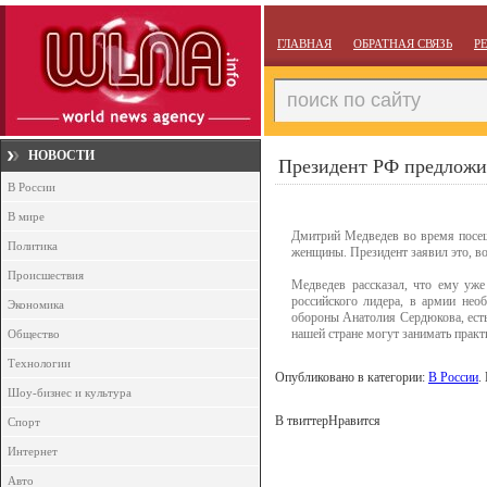
ГЛАВНАЯ
ОБРАТНАЯ СВЯЗЬ
Р
НОВОСТИ
Президент РФ предлож
В России
В мире
Дмитрий Медведев во время посещ
Политика
женщины. Президент заявил это, во
Происшествия
Медведев рассказал, что ему уже
российского лидера, в армии нео
Экономика
обороны Анатолия Сердюкова, есть
нашей стране могут занимать прак
Общество
Технологии
Опубликовано в категории:
В России
.
Шоу-бизнес и культура
В твиттер
Нравится
Спорт
Интернет
Авто