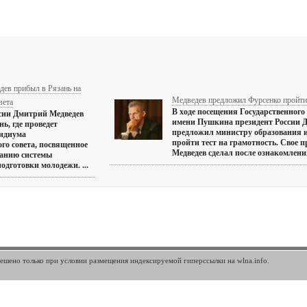
ев прибыл в Рязань на
Медведев предложил Фурсенко пройти 
вета
В ходе посещения Государственного
сии Дмитрий Медведев
имени Пушкина президент России 
ь, где проведет
предложил министру образования 
зидиума
пройти тест на грамотность. Свое 
ого совета, посвященное
Медведев сделал после ознакомления
ванию системы
одготовки молодежи. ...
шено только при условии размещения индексируемой гиперссылки на wlna.info.