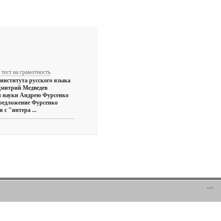
тест на грамотность
 института русского языка
Дмитрий Медведев
и науки Андрею Фурсенко
предложение Фурсенко
 с "интера ...
-->