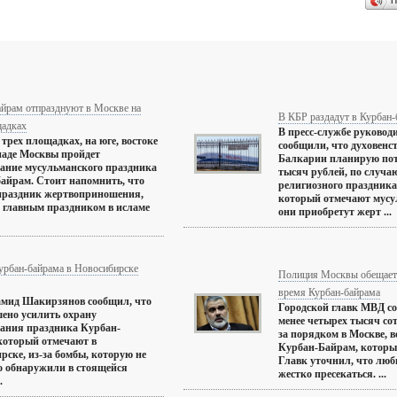
П
айрам отпразднуют в Москве на
В КБР раздадут в Курбан-
щадках
В пресс-службе руковод
 трех площадках, на юге, востоке
сообщили, что духовенс
паде Москвы пройдет
Балкарии планирую потр
ание мусульманского праздника
тысяч рублей, по случа
айрам. Стоит напомнить, что
религиозного праздника
праздник жертвоприношения,
который отмечают мусул
 главным праздником в исламе
они приобретут жерт ...
урбан-байрама в Новосибирске
Полиция Москвы обещает 
время Курбан-байрама
амид Шакирзянов сообщил, что
Городской главк МВД со
ено усилить охрану
менее четырех тысяч сот
ания праздника Курбан-
за порядком в Москве, 
который отмечают в
Курбан-Байрам, которы
рске, из-за бомбы, которую не
Главк уточнил, что люб
о обнаружили в стоящейся
жестко пресекаться. ...
.