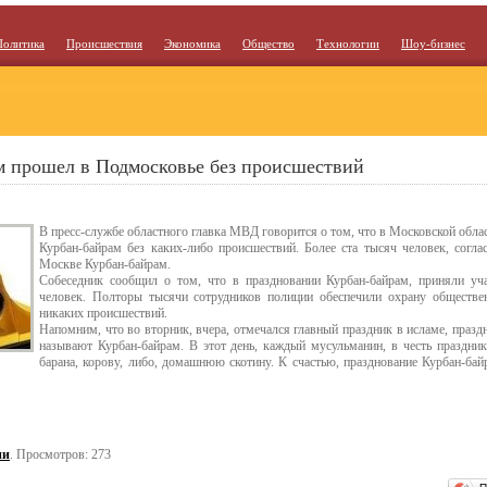
Политика
Происшествия
Экономика
Общество
Технологии
Шоу-бизнес
м прошел в Подмосковье без происшествий
В пресс-службе областного главка МВД говорится о том, что в Московской обл
Курбан-байрам без каких-либо происшествий. Более ста тысяч человек, согл
Москве Курбан-байрам.
Собеседник сообщил о том, что в праздновании Курбан-байрам, приняли уча
человек. Полторы тысячи сотрудников полиции обеспечили охрану обществ
никаких происшествий.
Напомним, что во вторник, вчера, отмечался главный праздник в исламе, празд
называют Курбан-байрам. В этот день, каждый мусульманин, в честь праздник
барана, корову, либо, домашнюю скотину. К счастью, празднование Курбан-ба
ии
. Просмотров: 273