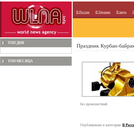
В России
В Украине
В мире
ТОП ДНЯ
Праздник Курбан-байра
ТОП МЕСЯЦА
без происшествий.
Опубликовано в категории:
В Росс