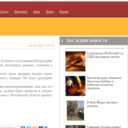
Спорт
Интернет
Авто
Лента
Разное
ПОСЛЕДНИЕ НОВОСТИ
16-10-2013, 10:13
Сотрудница McDonald\'s в
США продавала героин
асти прошел мусульманский праздник
асно последним данным, отметили в
стие сразу двадцать восемь тысяч
енного порядка. Не было допущено
Власти Канады обвинили
Джастина Бибера в
избиении водителя
ник жертвоприношения, или, как его
лимузина
а, должен будет принести в жертву
йрама в Московской области прошло
В Нью-Йорке пройдет
аукцион
Северная Осетия примет