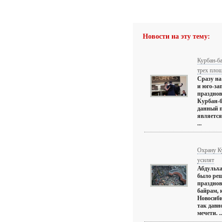
Новости на эту тему:
Курбан-б
трех пло
Сразу на
и юго-за
празднов
Курбан-б
данный 
является
...
Охрану К
усилят
Абдульх
было реш
празднов
байрам, 
Новосиби
так давн
мечети. ..