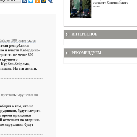
оделиться…
эстафету Олимпийского
огня
ИНТЕРЕСНОЕ
байрам 300 голов скота
ителя республики
тво и власти Кабардино-
РЕКОМЕНДУЕМ
атить не менее 800
ю крупного
 Курбан-байрама,
ьмане. На эти деньги,
пресекать нарушения во
общил о том, что не
рудников, будут следить
во время праздника
й отмечают во вторник.
ые нарушения будут