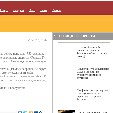
Спорт
Интернет
Авто
Лента
Разное
ПОСЛЕДНИЕ НОВОСТИ
1-10-2013, 07:07
Чуркин обвинил Киев в
\"распространении
фальшивок\" в ситуации с
ых войск, примерно 750 единицами
Boeing
же реактивные системы «Торнадо-Г».
 российского ведомства, накануне
Конечно, девушек в армию не берут,
Аналитик: что умалчивают
США о Boeing, не
и смогут реализовать себя.
публикуя снимки со
ный праздник первого октября. В
спутника
ия. Сюда относятся и радиостанции,
ехники и вооружения.
Памфилова контролирует
ситуацию с вывозом
украинских сирот в
Россию
Принц Гарри заявил, что