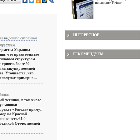
оделиться…
ненавидит Twitter
ИНТЕРЕСНОЕ
ны выделило силовикам
ооружения
ведомства Украины
РЕКОМЕНДУЕМ
ия, что правительство
силовым структурам
 гривен, более 50
 на закупку военной
я. Уточняется, что
получат примерно ...
Тополь
вой техники, в том числе
установки
 ракет «Тополь» примут
раде на Красной
ая в честь 64-й
Великой Отечественной