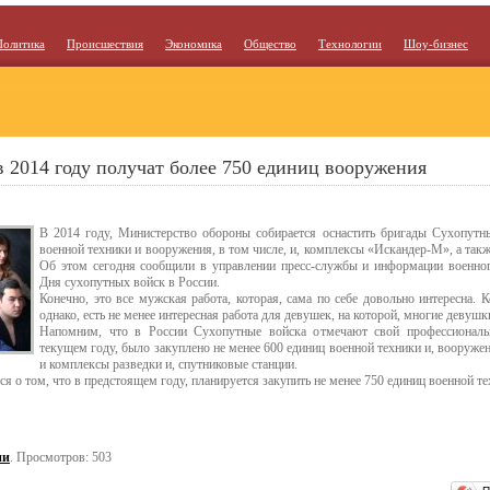
Политика
Происшествия
Экономика
Общество
Технологии
Шоу-бизнес
 2014 году получат более 750 единиц вооружения
В 2014 году, Министерство обороны собирается оснастить бригады Сухопутн
военной техники и вооружения, в том числе, и, комплексы «Искандер-М», а так
Об этом сегодня сообщили в управлении пресс-службы и информации военного
Дня сухопутных войск в России.
Конечно, это все мужская работа, которая, сама по себе довольно интересна. 
однако, есть не менее интересная работа для девушек, на которой, многие девушк
Напомним, что в России Сухопутные войска отмечают свой профессиональ
текущем году, было закуплено не менее 600 единиц военной техники и, вооружен
и комплексы разведки и, спутниковые станции.
 о том, что в предстоящем году, планируется закупить не менее 750 единиц военной т
ии
. Просмотров: 503