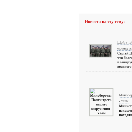
Новости на эту тему:
Шойгу: В
единиц т
Сергей Ш
что боле
планирую
военного 
Минобор
- хлам
Министе
изношен
находящ