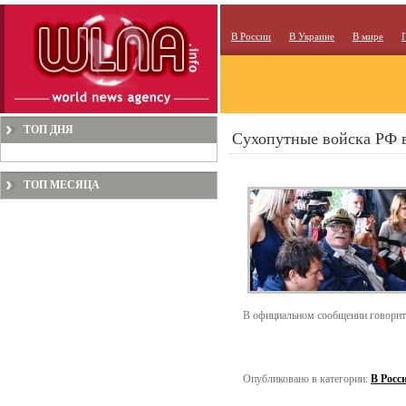
В России
В Украине
В мире
ТОП ДНЯ
Сухопутные войска РФ в
ТОП МЕСЯЦА
В официальном сообщении говорится
Опубликовано в категории:
В Росс