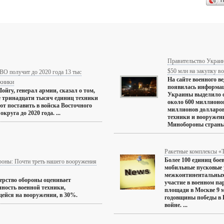
П
Правительство Украи
$50 млн на закупку в
ВО получит до 2020 года 13 тыс
На сайте военного 
ехники
появилась информац
ойгу, генерал армии, сказал о том,
Украины выделило 
е тринадцати тысяч единиц техники
около 600 миллионов
т поставить в войска Восточного
миллионов долларов
округа до 2020 года. ...
техники и вооружени
Минобороны страны 
Ракетные комплексы «
Более 100 единиц бое
оны: Почти треть нашего вооружения
мобильные пусковые 
межконтинентальных
рство обороны оценивает
участие в военном па
ность военной техники,
площади в Москве 9 м
ейся на вооружении, в 30%.
годовщины победы в 
войне. ...